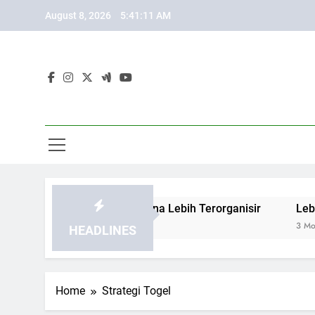
Skip
August 8, 2026
5:41:12 AM
to
content
Tas
Dapatkan 
Membantu Pengguna Lebih Terorganisir
Lebah4D Alterna
3 Months Ago
HEADLINES
Home
Strategi Togel