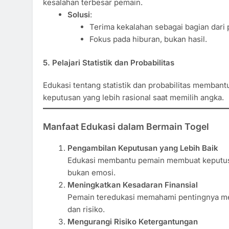
kesalahan terbesar pemain.
Solusi
:
Terima kekalahan sebagai bagian dari
Fokus pada hiburan, bukan hasil.
5. Pelajari Statistik dan Probabilitas
Edukasi tentang statistik dan probabilitas memba
keputusan yang lebih rasional saat memilih angka.
Manfaat Edukasi dalam Bermain Togel
Pengambilan Keputusan yang Lebih Baik
Edukasi membantu pemain membuat keputus
bukan emosi.
Meningkatkan Kesadaran Finansial
Pemain teredukasi memahami pentingnya m
dan risiko.
Mengurangi Risiko Ketergantungan