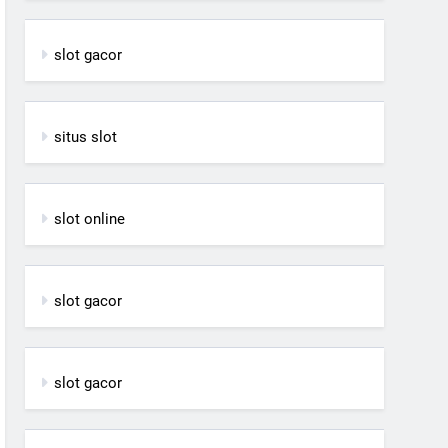
slot gacor
situs slot
slot online
slot gacor
slot gacor