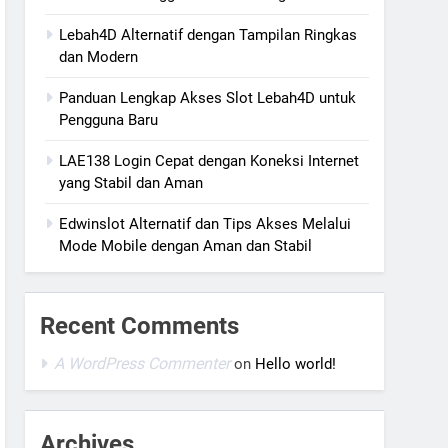
Lebah4D Alternatif dengan Tampilan Ringkas
dan Modern
Panduan Lengkap Akses Slot Lebah4D untuk
Pengguna Baru
LAE138 Login Cepat dengan Koneksi Internet
yang Stabil dan Aman
Edwinslot Alternatif dan Tips Akses Melalui
Mode Mobile dengan Aman dan Stabil
Recent Comments
A WordPress Commenter
on
Hello world!
Archives