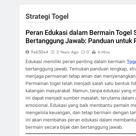
Strategi Togel
Peran Edukasi dalam Bermain Togel 
Bertanggung Jawab: Panduan untuk 
9a650a4
2 Years Ago
0
6 Mins
Edukasi memiliki peran penting dalam bermain
Toge
bertanggung jawab. Temukan panduan lengkap, strat
menjaga permainan tetap aman dan menyenangkan
Permainan togel telah menjadi salah satu bentuk hi
kalangan masyarakat. Namun, tanpa edukasi yang 
ini dapat menjadi sumber masalah, terutama dalam 
emosional. Edukasi yang baik membantu pemain me
mengelola keuangan, dan tetap bermain dengan tan
ini akan membahas peran edukasi dalam membantu
bermain secara bijak dan bertanggung jawab.