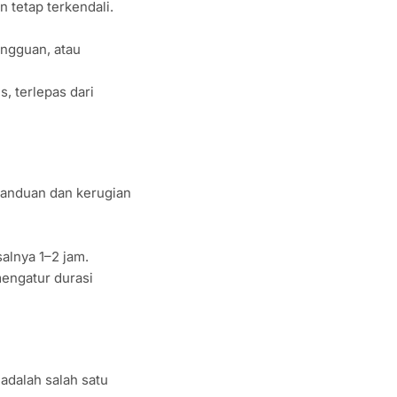
 tetap terkendali.
ingguan, atau
, terlepas dari
canduan dan kerugian
alnya 1–2 jam.
engatur durasi
adalah salah satu