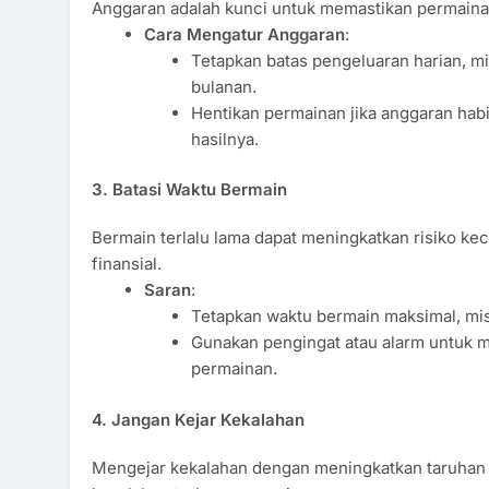
Anggaran adalah kunci untuk memastikan permainan
Cara Mengatur Anggaran
:
Tetapkan batas pengeluaran harian, m
bulanan.
Hentikan permainan jika anggaran habis
hasilnya.
3. Batasi Waktu Bermain
Bermain terlalu lama dapat meningkatkan risiko ke
finansial.
Saran
:
Tetapkan waktu bermain maksimal, mis
Gunakan pengingat atau alarm untuk m
permainan.
4. Jangan Kejar Kekalahan
Mengejar kekalahan dengan meningkatkan taruhan 