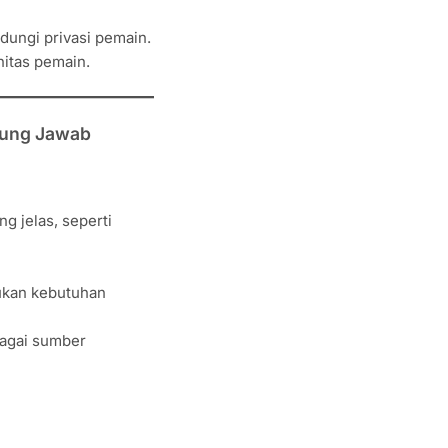
dungi privasi pemain.
nitas pemain.
gung Jawab
g jelas, seperti
ukan kebutuhan
agai sumber