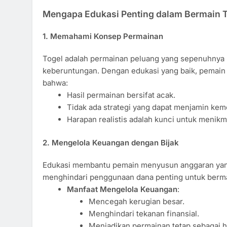
Mengapa Edukasi Penting dalam Bermain 
1. Memahami Konsep Permainan
Togel adalah permainan peluang yang sepenuhnya
keberuntungan. Dengan edukasi yang baik, pemai
bahwa:
Hasil permainan bersifat acak.
Tidak ada strategi yang dapat menjamin ke
Harapan realistis adalah kunci untuk menikm
2. Mengelola Keuangan dengan Bijak
Edukasi membantu pemain menyusun anggaran yan
menghindari penggunaan dana penting untuk berma
Manfaat Mengelola Keuangan
:
Mencegah kerugian besar.
Menghindari tekanan finansial.
Menjadikan permainan tetap sebagai h