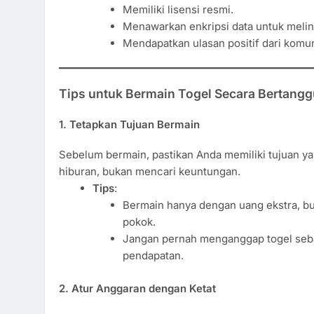
Memiliki lisensi resmi.
Menawarkan enkripsi data untuk melin
Mendapatkan ulasan positif dari komu
Tips untuk Bermain Togel Secara Bertang
1. Tetapkan Tujuan Bermain
Sebelum bermain, pastikan Anda memiliki tujuan yan
hiburan, bukan mencari keuntungan.
Tips
:
Bermain hanya dengan uang ekstra, b
pokok.
Jangan pernah menganggap togel seb
pendapatan.
2. Atur Anggaran dengan Ketat