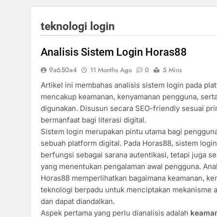
teknologi login
Analisis Sistem Login Horas88
9a650a4
11 Months Ago
0
5 Mins
Artikel ini membahas analisis sistem login pada pl
mencakup keamanan, kenyamanan pengguna, serta 
digunakan. Disusun secara SEO-friendly sesuai pri
bermanfaat bagi literasi digital.
Sistem login merupakan pintu utama bagi penggu
sebuah platform digital. Pada Horas88, sistem login
berfungsi sebagai sarana autentikasi, tetapi juga 
yang menentukan pengalaman awal pengguna. Analis
Horas88 memperlihatkan bagaimana keamanan, ke
teknologi berpadu untuk menciptakan mekanisme 
dan dapat diandalkan.
Aspek pertama yang perlu dianalisis adalah
keaman