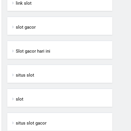
link slot
slot gacor
Slot gacor hari ini
situs slot
slot
situs slot gacor