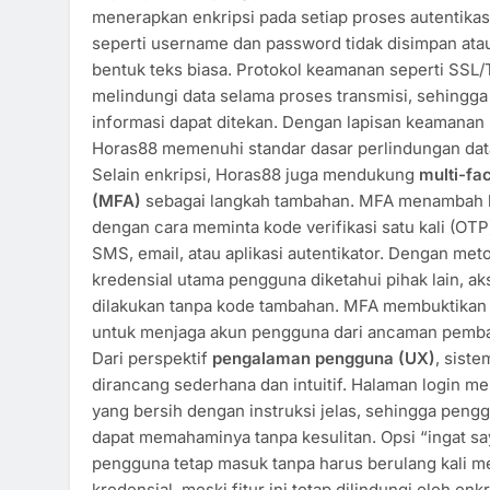
menerapkan enkripsi pada setiap proses autentikas
seperti username dan password tidak disimpan atau
bentuk teks biasa. Protokol keamanan seperti SSL
melindungi data selama proses transmisi, sehingg
informasi dapat ditekan. Dengan lapisan keamanan i
Horas88 memenuhi standar dasar perlindungan da
Selain enkripsi, Horas88 juga mendukung
multi-fac
(MFA)
sebagai langkah tambahan. MFA menambah 
dengan cara meminta kode verifikasi satu kali (OTP)
SMS, email, atau aplikasi autentikator. Dengan meto
kredensial utama pengguna diketahui pihak lain, aks
dilakukan tanpa kode tambahan. MFA membuktika
untuk menjaga akun pengguna dari ancaman pemba
Dari perspektif
pengalaman pengguna (UX)
, sist
dirancang sederhana dan intuitif. Halaman login me
yang bersih dengan instruksi jelas, sehingga peng
dapat memahaminya tanpa kesulitan. Opsi “ingat 
pengguna tetap masuk tanpa harus berulang kali m
kredensial, meski fitur ini tetap dilindungi oleh enk