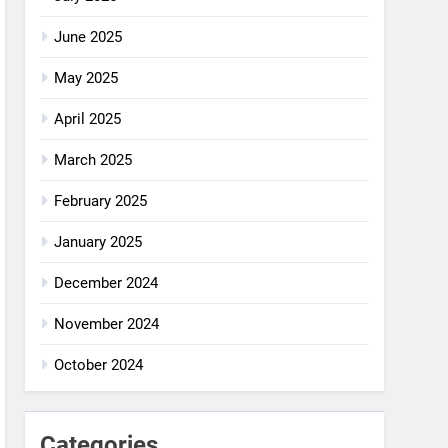
June 2025
May 2025
April 2025
March 2025
February 2025
January 2025
December 2024
November 2024
October 2024
Categories