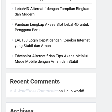
Lebah4D Alternatif dengan Tampilan Ringkas
dan Modern
Panduan Lengkap Akses Slot Lebah4D untuk
Pengguna Baru
LAE138 Login Cepat dengan Koneksi Internet
yang Stabil dan Aman
Edwinslot Alternatif dan Tips Akses Melalui
Mode Mobile dengan Aman dan Stabil
Recent Comments
A WordPress Commenter
on
Hello world!
Archives