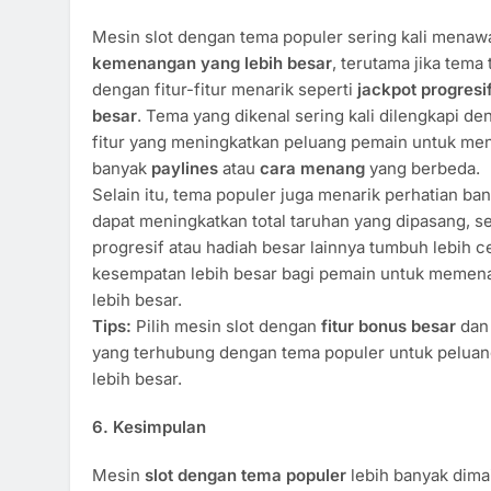
Mesin slot dengan tema populer sering kali mena
kemenangan yang lebih besar
, terutama jika tema
dengan fitur-fitur menarik seperti
jackpot progresi
besar
. Tema yang dikenal sering kali dilengkapi de
fitur yang meningkatkan peluang pemain untuk mena
banyak
paylines
atau
cara menang
yang berbeda.
Selain itu, tema populer juga menarik perhatian ba
dapat meningkatkan total taruhan yang dipasang, s
progresif atau hadiah besar lainnya tumbuh lebih c
kesempatan lebih besar bagi pemain untuk memen
lebih besar.
Tips:
Pilih mesin slot dengan
fitur bonus besar
da
yang terhubung dengan tema populer untuk pelua
lebih besar.
6.
Kesimpulan
Mesin
slot dengan tema populer
lebih banyak dima