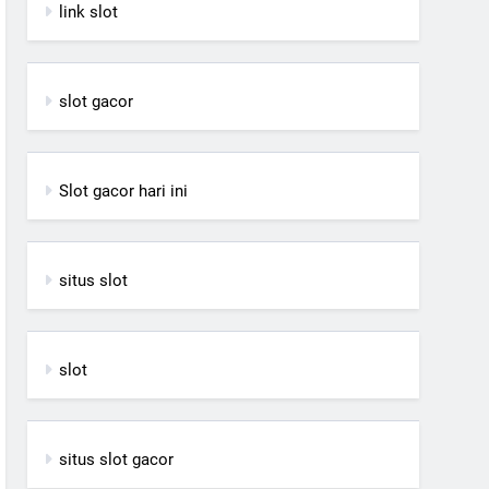
link slot
slot gacor
Slot gacor hari ini
situs slot
slot
situs slot gacor