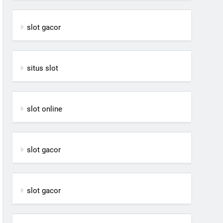
slot gacor
situs slot
slot online
slot gacor
slot gacor