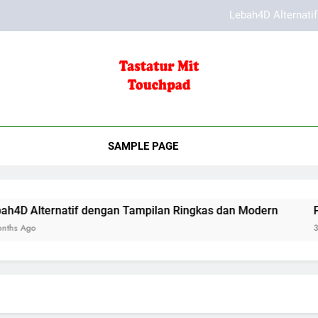
Lebah4D Alternati
Panduan Lengkap Aks
LAE138 Login Cepat dengan K
tatur Mit Touchpad
Slot Lebah4D dan Sistem Akun yang 
Keyboard Dengan Touchpad Yang Praktis Dari Tastatur Mit To
Lebah4D Alternati
SAMPLE PAGE
Panduan Lengkap Aks
LAE138 Login Cepat dengan K
atif dengan Tampilan Ringkas dan Modern
Panduan Leng
3 Months Ago