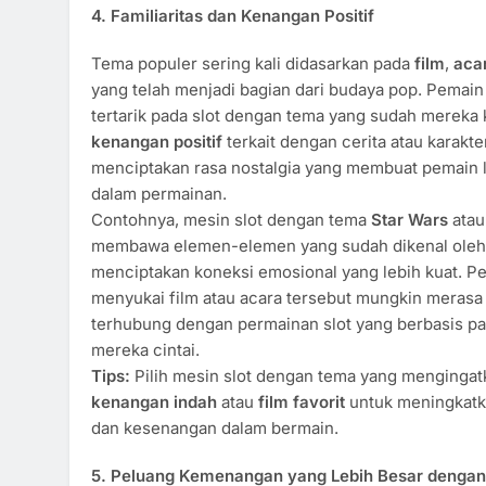
4.
Familiaritas dan Kenangan Positif
Tema populer sering kali didasarkan pada
film
,
aca
yang telah menjadi bagian dari budaya pop. Pemain 
tertarik pada slot dengan tema yang sudah mereka 
kenangan positif
terkait dengan cerita atau karakter
menciptakan rasa nostalgia yang membuat pemain le
dalam permainan.
Contohnya, mesin slot dengan tema
Star Wars
ata
membawa elemen-elemen yang sudah dikenal oleh
menciptakan koneksi emosional yang lebih kuat. P
menyukai film atau acara tersebut mungkin merasa
terhubung dengan permainan slot yang berbasis pa
mereka cintai.
Tips:
Pilih mesin slot dengan tema yang menginga
kenangan indah
atau
film favorit
untuk meningkatka
dan kesenangan dalam bermain.
5.
Peluang Kemenangan yang Lebih Besar dengan