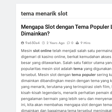
tema menarik slot
Mengapa Slot dengan Tema Populer 
Dimainkan?
9a650a4
2 Years Ago
0
9 Mins
Mesin
slot online
telah menjadi salah satu permain
digemari di kasino online, berkat kemudahan akses
besar yang ditawarkan. Salah satu faktor utama y
popularitas mesin slot adalah
tema
yang digunakan
tersebut. Mesin slot dengan
tema populer
sering ka
dimainkan dibandingkan mesin dengan tema yang k
yang menarik, terutama yang terinspirasi oleh film,
kisah-kisah legendaris, menarik perhatian pemain
pengalaman bermain yang lebih seru dan menyenan
ini, kita akan membahas mengapa slot dengan tema
dimainkan dan bagaimana tema tersebut meningka