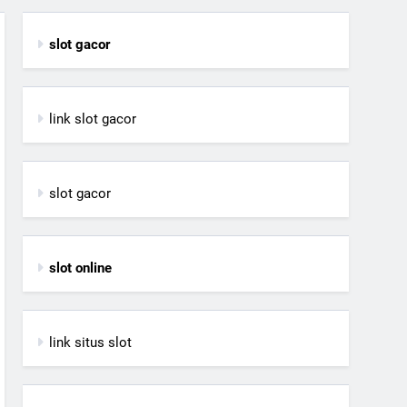
slot gacor
link slot gacor
slot gacor
slot online
link situs slot