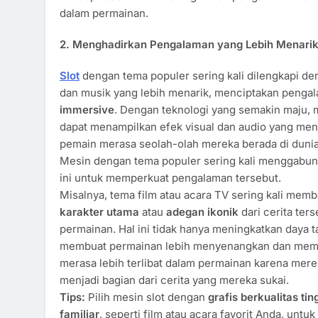
dalam permainan.
2.
Menghadirkan Pengalaman yang Lebih Menarik 
Slot
dengan tema populer sering kali dilengkapi den
dan musik yang lebih menarik, menciptakan pengal
immersive
. Dengan teknologi yang semakin maju, 
dapat menampilkan efek visual dan audio yang me
pemain merasa seolah-olah mereka berada di dunia
Mesin dengan tema populer sering kali menggab
ini untuk memperkuat pengalaman tersebut.
Misalnya, tema film atau acara TV sering kali me
karakter utama
atau
adegan ikonik
dari cerita ter
permainan. Hal ini tidak hanya meningkatkan daya tar
membuat permainan lebih menyenangkan dan mem
merasa lebih terlibat dalam permainan karena mere
menjadi bagian dari cerita yang mereka sukai.
Tips:
Pilih mesin slot dengan
grafis berkualitas tin
familiar
, seperti film atau acara favorit Anda, unt