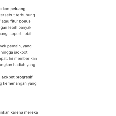
warkan
peluang
 tersebut terhubung
f
atau
fitur bonus
ngan lebih banyak
ng, seperti lebih
nyak pemain, yang
ehingga jackpot
epat. Ini memberikan
angkan hadiah yang
n
jackpot progresif
ng kemenangan yang
inkan karena mereka