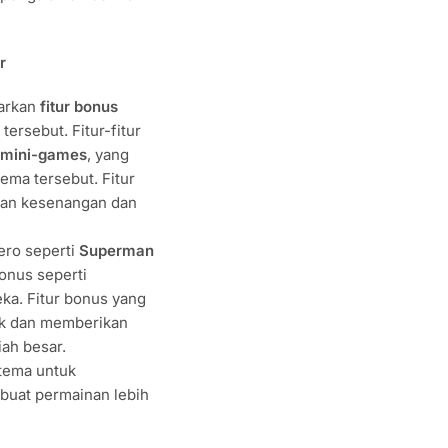
r
warkan
fitur bonus
tersebut. Fitur-fitur
mini-games
, yang
ma tersebut. Fitur
kan kesenangan dan
ero seperti
Superman
bonus seperti
ka. Fitur bonus yang
ik dan memberikan
ah besar.
tema untuk
uat permainan lebih