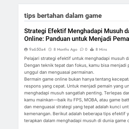
tips bertahan dalam game
Strategi Efektif Menghadapi Musuh
Online: Panduan untuk Menjadi Pema
9a650a4
8 Months Ago
0
8 Mins
Pelajari strategi efektif untuk menghadapi musuh 
Dengan teknik tepat dan fokus, kamu bisa menjadi 
unggul dan menguasai permainan.
Bermain game online bukan hanya tentang kecepat
respons yang cepat. Untuk menjadi pemain yang ung
menghadapi musuh sangatlah penting. Terlepas dar
kamu mainkan—baik itu FPS, MOBA, atau game ba
dan menguasai strategi yang tepat adalah kunci un
kemenangan. Berikut adalah beberapa tips efektif 
terapkan dalam menghadapi musuh di dunia game o