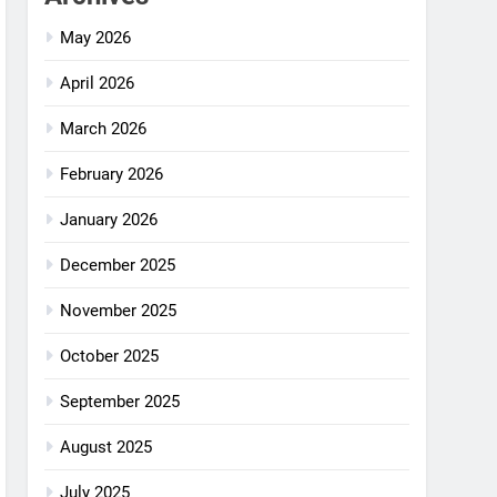
May 2026
April 2026
March 2026
February 2026
January 2026
December 2025
November 2025
October 2025
September 2025
August 2025
July 2025