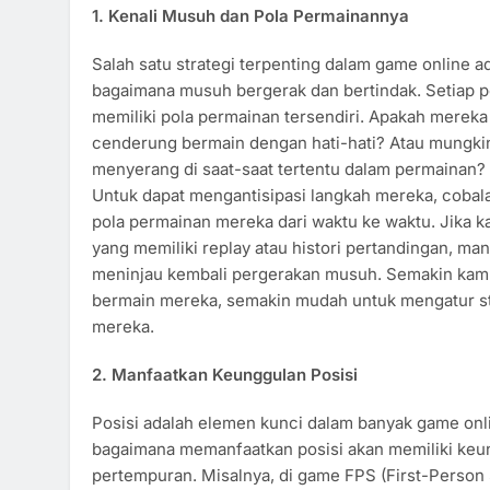
1.
Kenali Musuh dan Pola Permainannya
Salah satu strategi terpenting dalam game online
bagaimana musuh bergerak dan bertindak. Setiap pe
memiliki pola permainan tersendiri. Apakah mereka l
cenderung bermain dengan hati-hati? Atau mungkin
menyerang di saat-saat tertentu dalam permainan?
Untuk dapat mengantisipasi langkah mereka, cobal
pola permainan mereka dari waktu ke waktu. Jika 
yang memiliki replay atau histori pertandingan, manf
meninjau kembali pergerakan musuh. Semakin kam
bermain mereka, semakin mudah untuk mengatur s
mereka.
2.
Manfaatkan Keunggulan Posisi
Posisi adalah elemen kunci dalam banyak game onl
bagaimana memanfaatkan posisi akan memiliki keu
pertempuran. Misalnya, di game FPS (First-Person 