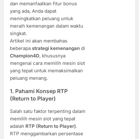
dan memanfaatkan fitur bonus
yang ada, Anda dapat
meningkatkan peluang untuk
meraih kemenangan dalam waktu
singkat.
Artikel ini akan membahas
beberapa
strategi kemenangan
di
Champion4D
, khususnya
mengenai cara memilih mesin slot
yang tepat untuk memaksimalkan
peluang menang.
1.
Pahami Konsep RTP
(Return to Player)
Salah satu faktor terpenting dalam
memilih mesin slot yang tepat
adalah
RTP (Return to Player)
.
RTP menggambarkan persentase