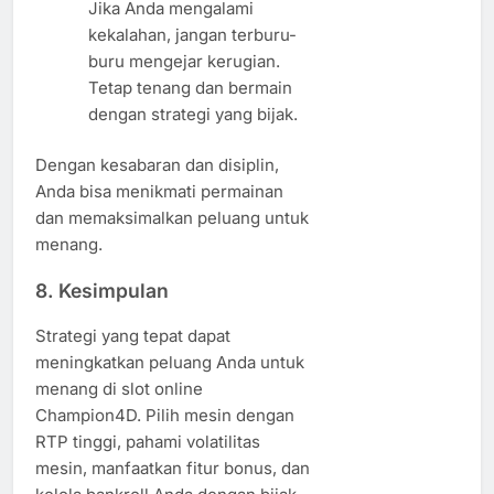
Jika Anda mengalami
kekalahan, jangan terburu-
buru mengejar kerugian.
Tetap tenang dan bermain
dengan strategi yang bijak.
Dengan kesabaran dan disiplin,
Anda bisa menikmati permainan
dan memaksimalkan peluang untuk
menang.
8.
Kesimpulan
Strategi yang tepat dapat
meningkatkan peluang Anda untuk
menang di slot online
Champion4D. Pilih mesin dengan
RTP tinggi, pahami volatilitas
mesin, manfaatkan fitur bonus, dan