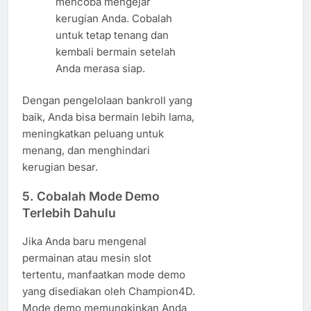
mencoba mengejar
kerugian Anda. Cobalah
untuk tetap tenang dan
kembali bermain setelah
Anda merasa siap.
Dengan pengelolaan bankroll yang
baik, Anda bisa bermain lebih lama,
meningkatkan peluang untuk
menang, dan menghindari
kerugian besar.
5.
Cobalah Mode Demo
Terlebih Dahulu
Jika Anda baru mengenal
permainan atau mesin slot
tertentu, manfaatkan mode demo
yang disediakan oleh Champion4D.
Mode demo memungkinkan Anda