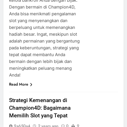
kelola bankroll Anda dengan bijak.
Dengan bermain di Champion4D,
Anda bisa menikmati pengalaman
slot yang menyenangkan dan
berpeluang untuk memenangkan
hadiah besar. Ingat, meskipun slot
adalah permainan yang bergantung
pada keberuntungan, strategi yang
tepat dapat membantu Anda
bermain dengan lebih bijak dan
meningkatkan peluang menang
Anda!
Read More
Strategi Kemenangan di
Champion4D: Bagaimana
Memilih Slot yang Tepat
9a650a4
2 years ago
0
9