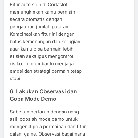
Fitur auto spin di Corlaslot
memungkinkan kamu bermain
secara otomatis dengan
pengaturan jumlah putaran.
Kombinasikan fitur ini dengan
batas kemenangan dan kerugian
agar kamu bisa bermain lebih
efisien sekaligus mengontrol
risiko. Ini membantu menjaga
emosi dan strategi bermain tetap
stabil.
6. Lakukan Observasi dan
Coba Mode Demo
Sebelum bertaruh dengan uang
asli, cobalah mode demo untuk
mengenal pola permainan dan fitur
dalam game. Observasi bagaimana