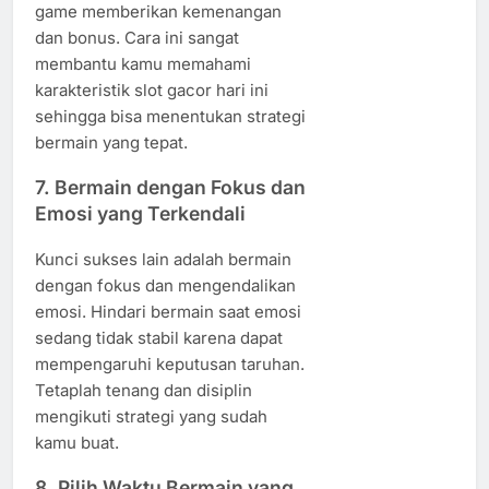
game memberikan kemenangan
dan bonus. Cara ini sangat
membantu kamu memahami
karakteristik slot gacor hari ini
sehingga bisa menentukan strategi
bermain yang tepat.
7. Bermain dengan Fokus dan
Emosi yang Terkendali
Kunci sukses lain adalah bermain
dengan fokus dan mengendalikan
emosi. Hindari bermain saat emosi
sedang tidak stabil karena dapat
mempengaruhi keputusan taruhan.
Tetaplah tenang dan disiplin
mengikuti strategi yang sudah
kamu buat.
8. Pilih Waktu Bermain yang