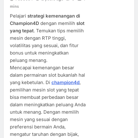
mins
Pelajari
strategi kemenangan di
Champion4D
dengan memilih
slot
yang tepat
. Temukan tips memilih
mesin dengan RTP tinggi,
volatilitas yang sesuai, dan fitur
bonus untuk meningkatkan
peluang menang.
Mencapai kemenangan besar
dalam permainan slot bukanlah hal
yang kebetulan. Di
champion4d
,
pemilihan mesin slot yang tepat
bisa membuat perbedaan besar
dalam meningkatkan peluang Anda
untuk menang. Dengan memilih
mesin yang sesuai dengan
preferensi bermain Anda,
mengatur taruhan dengan bijak,