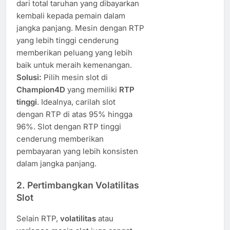
dari total taruhan yang dibayarkan
kembali kepada pemain dalam
jangka panjang. Mesin dengan RTP
yang lebih tinggi cenderung
memberikan peluang yang lebih
baik untuk meraih kemenangan.
Solusi:
Pilih mesin slot di
Champion4D
yang memiliki
RTP
tinggi
. Idealnya, carilah slot
dengan RTP di atas 95% hingga
96%. Slot dengan RTP tinggi
cenderung memberikan
pembayaran yang lebih konsisten
dalam jangka panjang.
2.
Pertimbangkan Volatilitas
Slot
Selain RTP,
volatilitas
atau