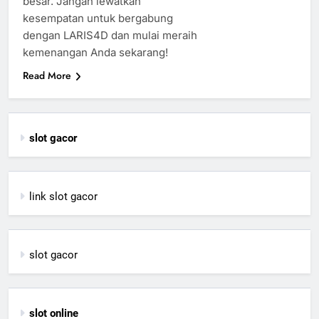
besar. Jangan lewatkan
kesempatan untuk bergabung
dengan LARIS4D dan mulai meraih
kemenangan Anda sekarang!
Read More
slot gacor
link slot gacor
slot gacor
slot online