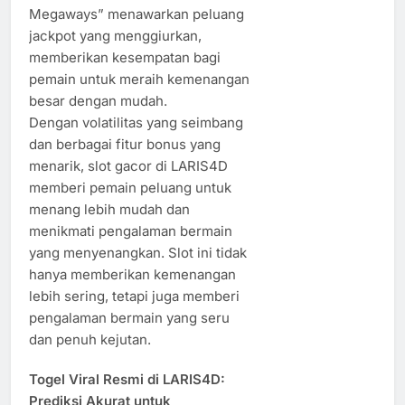
Megaways” menawarkan peluang
jackpot yang menggiurkan,
memberikan kesempatan bagi
pemain untuk meraih kemenangan
besar dengan mudah.
Dengan volatilitas yang seimbang
dan berbagai fitur bonus yang
menarik, slot gacor di LARIS4D
memberi pemain peluang untuk
menang lebih mudah dan
menikmati pengalaman bermain
yang menyenangkan. Slot ini tidak
hanya memberikan kemenangan
lebih sering, tetapi juga memberi
pengalaman bermain yang seru
dan penuh kejutan.
Togel Viral Resmi di LARIS4D:
Prediksi Akurat untuk