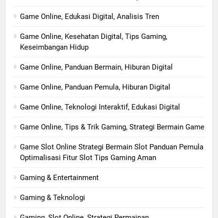
Game Online, Edukasi Digital, Analisis Tren
Game Online, Kesehatan Digital, Tips Gaming,
Keseimbangan Hidup
Game Online, Panduan Bermain, Hiburan Digital
Game Online, Panduan Pemula, Hiburan Digital
Game Online, Teknologi Interaktif, Edukasi Digital
Game Online, Tips & Trik Gaming, Strategi Bermain Game
Game Slot Online Strategi Bermain Slot Panduan Pemula
Optimalisasi Fitur Slot Tips Gaming Aman
Gaming & Entertainment
Gaming & Teknologi
Gaming, Slot Online, Strategi Permainan