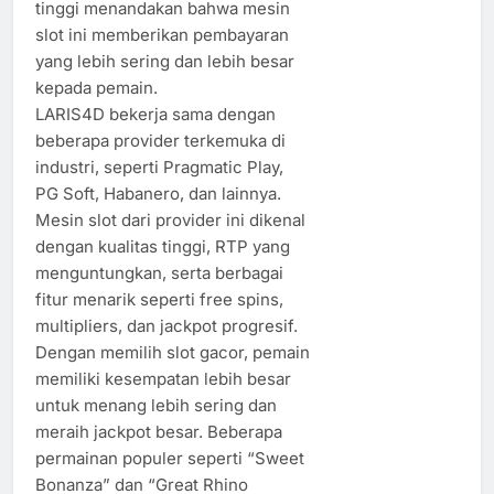
tinggi menandakan bahwa mesin
slot ini memberikan pembayaran
yang lebih sering dan lebih besar
kepada pemain.
LARIS4D bekerja sama dengan
beberapa provider terkemuka di
industri, seperti Pragmatic Play,
PG Soft, Habanero, dan lainnya.
Mesin slot dari provider ini dikenal
dengan kualitas tinggi, RTP yang
menguntungkan, serta berbagai
fitur menarik seperti free spins,
multipliers, dan jackpot progresif.
Dengan memilih slot gacor, pemain
memiliki kesempatan lebih besar
untuk menang lebih sering dan
meraih jackpot besar. Beberapa
permainan populer seperti “Sweet
Bonanza” dan “Great Rhino