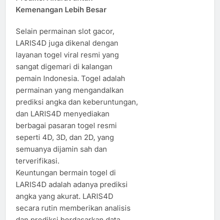
Kemenangan Lebih Besar
Selain permainan slot gacor,
LARIS4D juga dikenal dengan
layanan togel viral resmi yang
sangat digemari di kalangan
pemain Indonesia. Togel adalah
permainan yang mengandalkan
prediksi angka dan keberuntungan,
dan LARIS4D menyediakan
berbagai pasaran togel resmi
seperti 4D, 3D, dan 2D, yang
semuanya dijamin sah dan
terverifikasi.
Keuntungan bermain togel di
LARIS4D adalah adanya prediksi
angka yang akurat. LARIS4D
secara rutin memberikan analisis
dan prediksi berdasarkan data