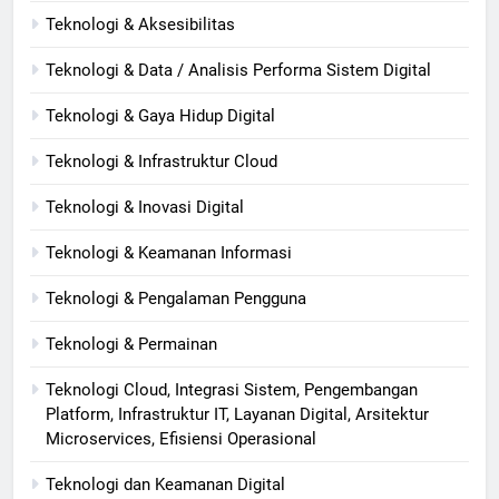
Teknologi & Aksesibilitas
Teknologi & Data / Analisis Performa Sistem Digital
Teknologi & Gaya Hidup Digital
Teknologi & Infrastruktur Cloud
Teknologi & Inovasi Digital
Teknologi & Keamanan Informasi
Teknologi & Pengalaman Pengguna
Teknologi & Permainan
Teknologi Cloud, Integrasi Sistem, Pengembangan
Platform, Infrastruktur IT, Layanan Digital, Arsitektur
Microservices, Efisiensi Operasional
Teknologi dan Keamanan Digital