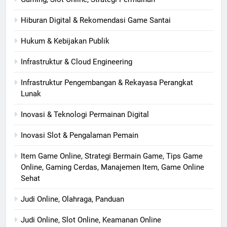
Hiburan Digital & Rekomendasi Game Santai
Hukum & Kebijakan Publik
Infrastruktur & Cloud Engineering
Infrastruktur Pengembangan & Rekayasa Perangkat
Lunak
Inovasi & Teknologi Permainan Digital
Inovasi Slot & Pengalaman Pemain
Item Game Online, Strategi Bermain Game, Tips Game
Online, Gaming Cerdas, Manajemen Item, Game Online
Sehat
Judi Online, Olahraga, Panduan
Judi Online, Slot Online, Keamanan Online