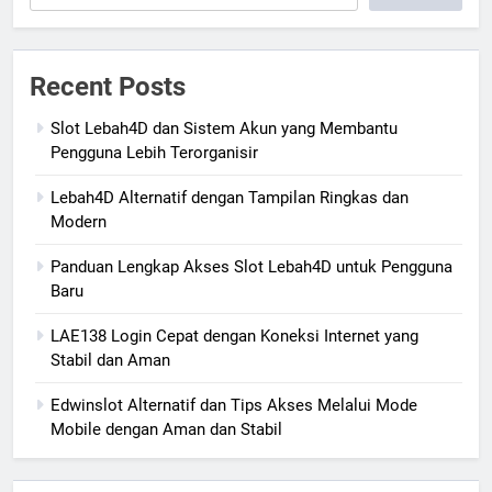
Recent Posts
Slot Lebah4D dan Sistem Akun yang Membantu
Pengguna Lebih Terorganisir
Lebah4D Alternatif dengan Tampilan Ringkas dan
Modern
Panduan Lengkap Akses Slot Lebah4D untuk Pengguna
Baru
LAE138 Login Cepat dengan Koneksi Internet yang
Stabil dan Aman
Edwinslot Alternatif dan Tips Akses Melalui Mode
Mobile dengan Aman dan Stabil