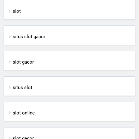
slot
situs slot gacor
slot gacor
situs slot
slot online
slot gacor