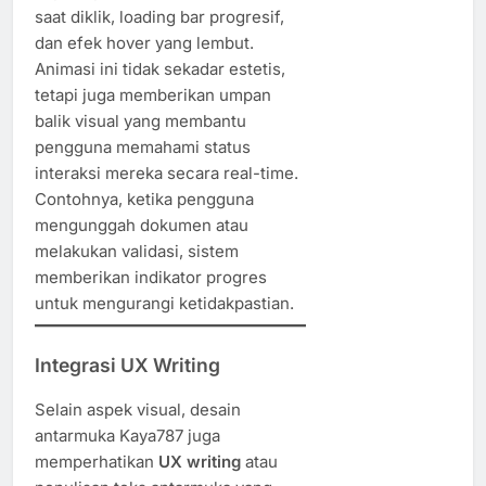
saat diklik, loading bar progresif,
dan efek hover yang lembut.
Animasi ini tidak sekadar estetis,
tetapi juga memberikan umpan
balik visual yang membantu
pengguna memahami status
interaksi mereka secara real-time.
Contohnya, ketika pengguna
mengunggah dokumen atau
melakukan validasi, sistem
memberikan indikator progres
untuk mengurangi ketidakpastian.
Integrasi UX Writing
Selain aspek visual, desain
antarmuka Kaya787 juga
memperhatikan
UX writing
atau