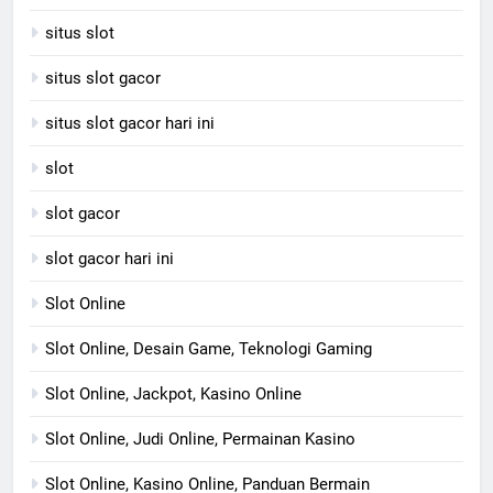
situs slot
situs slot gacor
situs slot gacor hari ini
slot
slot gacor
slot gacor hari ini
Slot Online
Slot Online, Desain Game, Teknologi Gaming
Slot Online, Jackpot, Kasino Online
Slot Online, Judi Online, Permainan Kasino
Slot Online, Kasino Online, Panduan Bermain