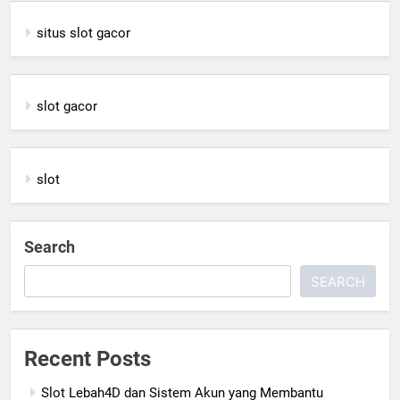
situs slot gacor
slot gacor
slot
Search
SEARCH
Recent Posts
Slot Lebah4D dan Sistem Akun yang Membantu