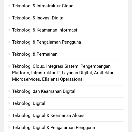
Teknologi & Infrastruktur Cloud
Teknologi & Inovasi Digital
Teknologi & Keamanan Informasi
Teknologi & Pengalaman Pengguna
Teknologi & Permainan
Teknologi Cloud, Integrasi Sistem, Pengembangan
Platform, Infrastruktur IT, Layanan Digital, Arsitektur
Microservices, Efisiensi Operasional
Teknologi dan Keamanan Digital
Teknologi Digital
Teknologi Digital & Keamanan Akses
Teknologi Digital & Pengalaman Pengguna