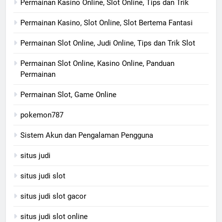
Permainan Kasino Online, Slot Online, Tips dan Trik
Permainan Kasino, Slot Online, Slot Bertema Fantasi
Permainan Slot Online, Judi Online, Tips dan Trik Slot
Permainan Slot Online, Kasino Online, Panduan
Permainan
Permainan Slot, Game Online
pokemon787
Sistem Akun dan Pengalaman Pengguna
situs judi
situs judi slot
situs judi slot gacor
situs judi slot online