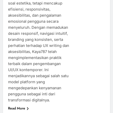
soal estetika, tetapi mencakup
efisiensi, responsivitas,
aksesibilitas, dan pengalaman
emosional pengguna secara
menyeluruh. Dengan memadukan
desain responsif, navigasi intuitif,
branding yang konsisten, serta
perhatian terhadap UX writing dan
aksesibilitas, Kaya787 telah
mengimplementasikan praktik
terbaik dalam pengembangan
UI/UX kontemporer. Ini
menjadikannya sebagai salah satu
model platform yang
mengedepankan kenyamanan
pengguna sebagai inti dari
transformasi digitalnya.
Read More