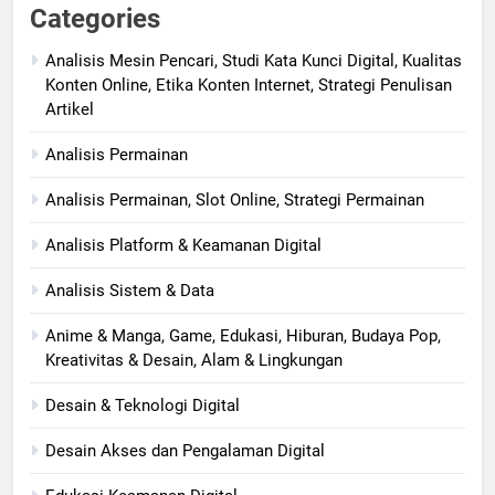
Categories
Analisis Mesin Pencari, Studi Kata Kunci Digital, Kualitas
Konten Online, Etika Konten Internet, Strategi Penulisan
Artikel
Analisis Permainan
Analisis Permainan, Slot Online, Strategi Permainan
Analisis Platform & Keamanan Digital
Analisis Sistem & Data
Anime & Manga, Game, Edukasi, Hiburan, Budaya Pop,
Kreativitas & Desain, Alam & Lingkungan
Desain & Teknologi Digital
Desain Akses dan Pengalaman Digital