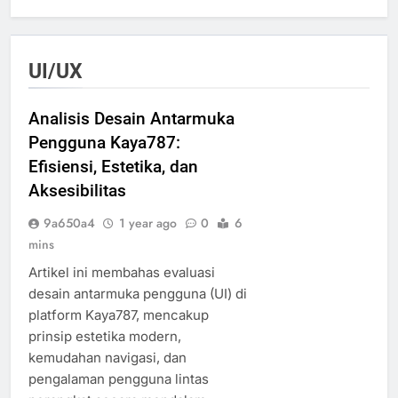
UI/UX
Analisis Desain Antarmuka
Pengguna Kaya787:
Efisiensi, Estetika, dan
Aksesibilitas
9a650a4
1 year ago
0
6
mins
Artikel ini membahas evaluasi
desain antarmuka pengguna (UI) di
platform Kaya787, mencakup
prinsip estetika modern,
kemudahan navigasi, dan
pengalaman pengguna lintas