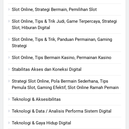
Slot Online, Strategi Bermain, Pemilihan Slot
Slot Online, Tips & Trik Judi, Game Terpercaya, Strategi
Slot, Hiburan Digital
Slot Online, Tips & Trik, Panduan Permainan, Gaming
Strategi
Slot Online, Tips Bermain Kasino, Permainan Kasino
Stabilitas Akses dan Koneksi Digital
Strategi Slot Online, Pola Bermain Sederhana, Tips
Pemula Slot, Gaming Efektif, Slot Online Ramah Pemain
Teknologi & Aksesibilitas
Teknologi & Data / Analisis Performa Sistem Digital
Teknologi & Gaya Hidup Digital