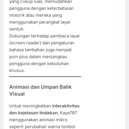
yang cukup luas, memudahkan
pengguna dengan keterbatasan
motorik atau mereka yang
menggunakan perangkat layar
sentuh.
Dukungan terhadap pembaca layar
(screen reader) dan pengaturan
bahasa tambahan juga menjadi
poin plus dalam menjangkau
pengguna dengan kebutuhan
khusus.
Animasi dan Umpan Balik
Visual
Untuk meningkatkan
interaktivitas
dan kejelasan tindakan
, Kaya787
menggunakan animasi mikro
seperti perubahan warna tombol