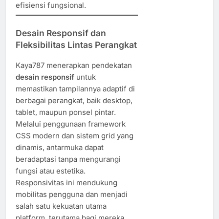
efisiensi fungsional.
Desain Responsif dan
Fleksibilitas Lintas Perangkat
Kaya787 menerapkan pendekatan
desain responsif
untuk
memastikan tampilannya adaptif di
berbagai perangkat, baik desktop,
tablet, maupun ponsel pintar.
Melalui penggunaan framework
CSS modern dan sistem grid yang
dinamis, antarmuka dapat
beradaptasi tanpa mengurangi
fungsi atau estetika.
Responsivitas ini mendukung
mobilitas pengguna dan menjadi
salah satu kekuatan utama
platform, terutama bagi mereka