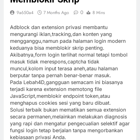
0
9a650a4
7 Months Ago
8 Mins
Adblock dan extension privasi membantu
mengurangi iklan,tracking,dan konten yang
mengganggu,namun pada halaman login modern
keduanya bisa memblokir skrip penting.
Akibatnya,form login terlihat normal tetapi tombol
masuk tidak merespons,captcha tidak
muncul,kolom input terasa aneh,atau halaman
berputar tanpa pernah benar-benar masuk.
Pada Lebah4D,gangguan semacam ini biasanya
terjadi karena extension memotong file
JavaScript,memblokir endpoint token,atau
menghapus cookies sesi yang baru dibuat.
Solusi terbaik bukan mematikan semua extension
secara permanen,melainkan melakukan diagnosis
yang rapi dan mengatur pengecualian selektif agar
fungsi login tetap berjalan tanpa mengorbankan
kebiasaan privasi Anda.