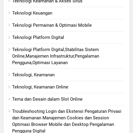
Teknologi Keamanan & Akses Situs
Teknologi Keuangan
Teknologi Permainan & Optimasi Mobile
Teknologi Platform Digital
Teknologi Platform Digital,Stabilitas Sistem
Online,Manajemen Infrastruktur,Pengalaman
Pengguna,Optimasi Layanan
Teknologi, Keamanan
Teknologi, Keamanan Online
Tema dan Desain dalam Slot Online
Troubleshooting Login dan Ekstensi Pengaturan Privasi
dan Keamanan Manajemen Cookies dan Session
Optimasi Browser Mobile dan Desktop Pengalaman
Pengguna Digital