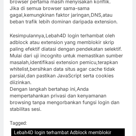
browser pertama masih menyisakan konflik.
Jika di semua browser sama-sama
gagal,kemungkinan faktor jaringan,DNS,atau
beban trafik lebih dominan daripada extension.
Kesimpulannya,Lebah4D login terhambat oleh
adblock atau extension yang memblokir skrip
paling efektif diatasi dengan pendekatan selektif.
Mulai dari uji incognito untuk memastikan sumber
masalah,identifikasi extension pemicu,terapkan
whitelist,bersihkan data situs agar cache tidak
parsial,dan pastikan JavaScript serta cookies
diizinkan.
Dengan langkah bertahap ini,Anda
mempertahankan privasi dan kenyamanan
browsing tanpa mengorbankan fungsi login dan
stabilitas sesi.
Tagged:
Lebah4D login terhambat Adblock memblokir