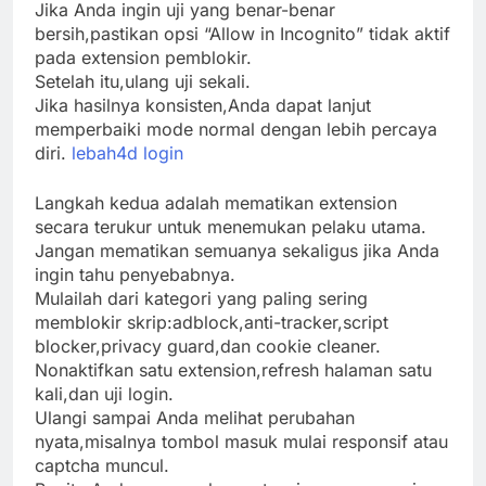
Jika Anda ingin uji yang benar-benar
bersih,pastikan opsi “Allow in Incognito” tidak aktif
pada extension pemblokir.
Setelah itu,ulang uji sekali.
Jika hasilnya konsisten,Anda dapat lanjut
memperbaiki mode normal dengan lebih percaya
diri.
lebah4d login
Langkah kedua adalah mematikan extension
secara terukur untuk menemukan pelaku utama.
Jangan mematikan semuanya sekaligus jika Anda
ingin tahu penyebabnya.
Mulailah dari kategori yang paling sering
memblokir skrip:adblock,anti-tracker,script
blocker,privacy guard,dan cookie cleaner.
Nonaktifkan satu extension,refresh halaman satu
kali,dan uji login.
Ulangi sampai Anda melihat perubahan
nyata,misalnya tombol masuk mulai responsif atau
captcha muncul.