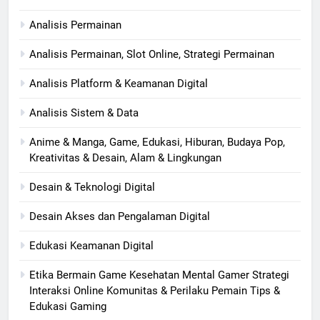
Analisis Permainan
Analisis Permainan, Slot Online, Strategi Permainan
Analisis Platform & Keamanan Digital
Analisis Sistem & Data
Anime & Manga, Game, Edukasi, Hiburan, Budaya Pop,
Kreativitas & Desain, Alam & Lingkungan
Desain & Teknologi Digital
Desain Akses dan Pengalaman Digital
Edukasi Keamanan Digital
Etika Bermain Game Kesehatan Mental Gamer Strategi
Interaksi Online Komunitas & Perilaku Pemain Tips &
Edukasi Gaming