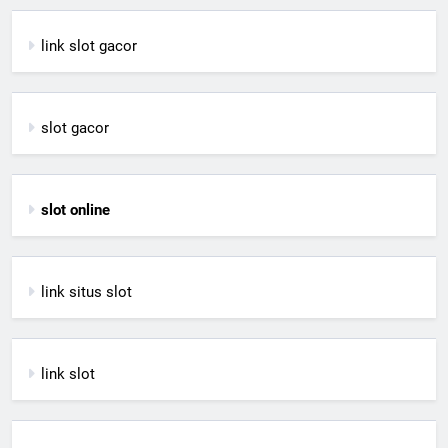
link slot gacor
slot gacor
slot online
link situs slot
link slot