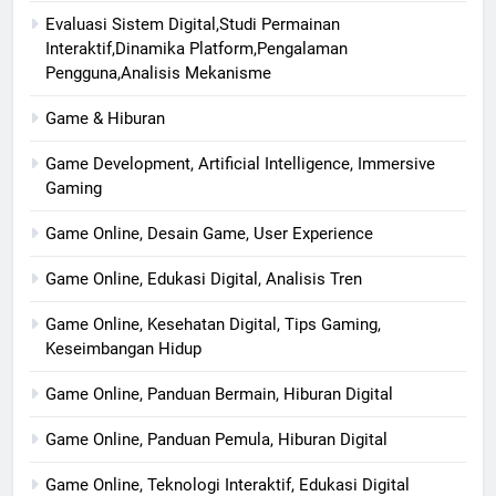
Evaluasi Sistem Digital,Studi Permainan
Interaktif,Dinamika Platform,Pengalaman
Pengguna,Analisis Mekanisme
Game & Hiburan
Game Development, Artificial Intelligence, Immersive
Gaming
Game Online, Desain Game, User Experience
Game Online, Edukasi Digital, Analisis Tren
Game Online, Kesehatan Digital, Tips Gaming,
Keseimbangan Hidup
Game Online, Panduan Bermain, Hiburan Digital
Game Online, Panduan Pemula, Hiburan Digital
Game Online, Teknologi Interaktif, Edukasi Digital