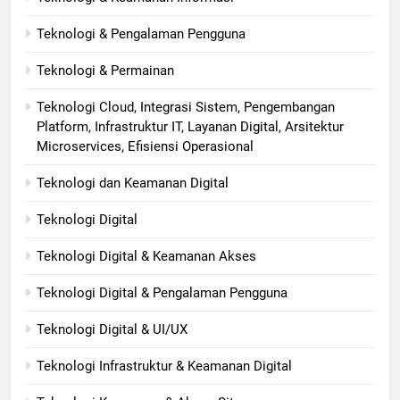
Teknologi & Pengalaman Pengguna
Teknologi & Permainan
Teknologi Cloud, Integrasi Sistem, Pengembangan
Platform, Infrastruktur IT, Layanan Digital, Arsitektur
Microservices, Efisiensi Operasional
Teknologi dan Keamanan Digital
Teknologi Digital
Teknologi Digital & Keamanan Akses
Teknologi Digital & Pengalaman Pengguna
Teknologi Digital & UI/UX
Teknologi Infrastruktur & Keamanan Digital