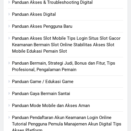
Panduan Akses & Troubleshooting Digital
Panduan Akses Digital
Panduan Akses Pengguna Baru
Panduan Akses Slot Mobile Tips Login Situs Slot Gacor
Keamanan Bermain Slot Online Stabilitas Akses Slot
Mobile Edukasi Pemain Slot
Panduan Bermain, Strategi Judi, Bonus dan Fitur, Tips
Profesional, Pengalaman Pemain
Panduan Game / Edukasi Game
Panduan Gaya Bermain Santai
Panduan Mode Mobile dan Akses Aman
Panduan Pendaftaran Akun Keamanan Login Online
Tutorial Pengguna Pemula Manajemen Akun Digital Tips
Akses Platform