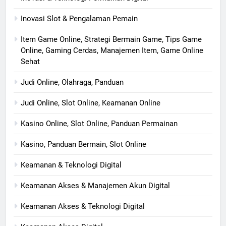
Inovasi Slot & Pengalaman Pemain
Item Game Online, Strategi Bermain Game, Tips Game
Online, Gaming Cerdas, Manajemen Item, Game Online
Sehat
Judi Online, Olahraga, Panduan
Judi Online, Slot Online, Keamanan Online
Kasino Online, Slot Online, Panduan Permainan
Kasino, Panduan Bermain, Slot Online
Keamanan & Teknologi Digital
Keamanan Akses & Manajemen Akun Digital
Keamanan Akses & Teknologi Digital