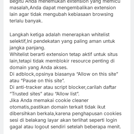
Begitu Anda menemukan extension yang memicu
masalah,Anda dapat mengembalikan extension
lain agar tidak mengubah kebiasaan browsing
terlalu banyak.
Langkah ketiga adalah menerapkan whitelist
selektif,Ini pendekatan yang paling aman untuk
jangka panjang.
Whitelist berarti extension tetap aktif untuk situs
lain,tetapi tidak memblokir resource penting di
domain yang Anda akses.
Di adblock,opsinya biasanya “Allow on this site”
atau “Pause on this site”.
Di anti-tracker atau script blocker,carilah daftar
“Trusted sites” atau “Allow list”.
Jika Anda memakai cookie cleaner
otomatis,pastikan domain terkait tidak ikut
dibersihkan berkala,karena penghapusan cookies
sesi di belakang layar akan terlihat seperti login
gagal atau logout sendiri setelah beberapa menit.