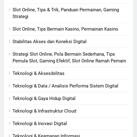
Slot Online, Tips & Trik, Panduan Permainan, Gaming
Strategi
Slot Online, Tips Bermain Kasino, Permainan Kasino
Stabilitas Akses dan Koneksi Digital
Strategi Slot Online, Pola Bermain Sederhana, Tips
Pemula Slot, Gaming Efektif, Slot Online Ramah Pemain
Teknologi & Aksesibilitas
Teknologi & Data / Analisis Performa Sistem Digital
Teknologi & Gaya Hidup Digital
Teknologi & Infrastruktur Cloud
Teknologi & Inovasi Digital
Teknologi & Keamanan Informasi