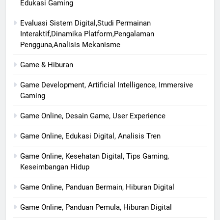
Edukasi Gaming
Evaluasi Sistem Digital,Studi Permainan
Interaktif,Dinamika Platform,Pengalaman
Pengguna,Analisis Mekanisme
Game & Hiburan
Game Development, Artificial Intelligence, Immersive
Gaming
Game Online, Desain Game, User Experience
Game Online, Edukasi Digital, Analisis Tren
Game Online, Kesehatan Digital, Tips Gaming,
Keseimbangan Hidup
Game Online, Panduan Bermain, Hiburan Digital
Game Online, Panduan Pemula, Hiburan Digital