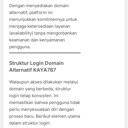
Dengan menyediakan domain
alternatif, platform ini
menunjukkan komitmennya untuk
menjaga ketersediaan layanan
(availability) tanpa mengorbankan
keamanan dan kenyamanan
pengguna.
Struktur Login Domain
Alternatif KAYA787
Walaupun akses dilakukan melalui
domain yang berbeda, struktur
login tetap konsisten. Ini
memastikan bahwa pengguna tidak
perlu menyesuaikan diri dengan
proses baru. Berikut elemen utama
dalam struktur login: