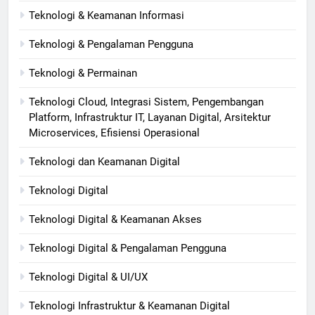
Teknologi & Keamanan Informasi
Teknologi & Pengalaman Pengguna
Teknologi & Permainan
Teknologi Cloud, Integrasi Sistem, Pengembangan
Platform, Infrastruktur IT, Layanan Digital, Arsitektur
Microservices, Efisiensi Operasional
Teknologi dan Keamanan Digital
Teknologi Digital
Teknologi Digital & Keamanan Akses
Teknologi Digital & Pengalaman Pengguna
Teknologi Digital & UI/UX
Teknologi Infrastruktur & Keamanan Digital