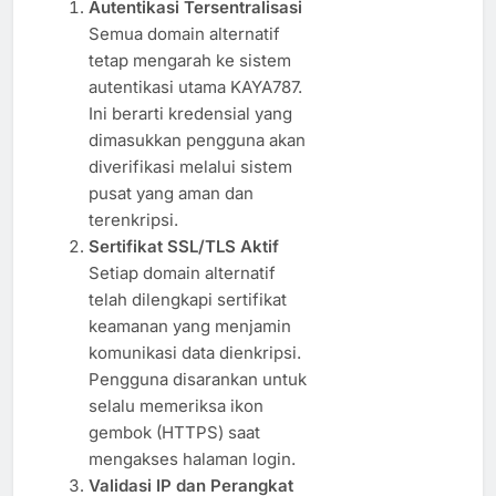
Autentikasi Tersentralisasi
Semua domain alternatif
tetap mengarah ke sistem
autentikasi utama KAYA787.
Ini berarti kredensial yang
dimasukkan pengguna akan
diverifikasi melalui sistem
pusat yang aman dan
terenkripsi.
Sertifikat SSL/TLS Aktif
Setiap domain alternatif
telah dilengkapi sertifikat
keamanan yang menjamin
komunikasi data dienkripsi.
Pengguna disarankan untuk
selalu memeriksa ikon
gembok (HTTPS) saat
mengakses halaman login.
Validasi IP dan Perangkat