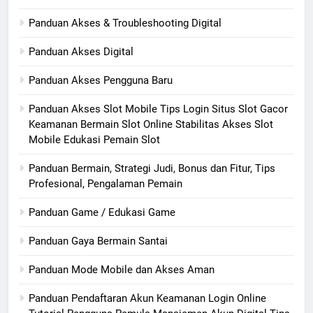
Panduan Akses & Troubleshooting Digital
Panduan Akses Digital
Panduan Akses Pengguna Baru
Panduan Akses Slot Mobile Tips Login Situs Slot Gacor
Keamanan Bermain Slot Online Stabilitas Akses Slot
Mobile Edukasi Pemain Slot
Panduan Bermain, Strategi Judi, Bonus dan Fitur, Tips
Profesional, Pengalaman Pemain
Panduan Game / Edukasi Game
Panduan Gaya Bermain Santai
Panduan Mode Mobile dan Akses Aman
Panduan Pendaftaran Akun Keamanan Login Online