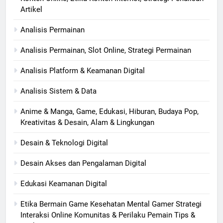
Artikel
Analisis Permainan
Analisis Permainan, Slot Online, Strategi Permainan
Analisis Platform & Keamanan Digital
Analisis Sistem & Data
Anime & Manga, Game, Edukasi, Hiburan, Budaya Pop,
Kreativitas & Desain, Alam & Lingkungan
Desain & Teknologi Digital
Desain Akses dan Pengalaman Digital
Edukasi Keamanan Digital
Etika Bermain Game Kesehatan Mental Gamer Strategi
Interaksi Online Komunitas & Perilaku Pemain Tips &