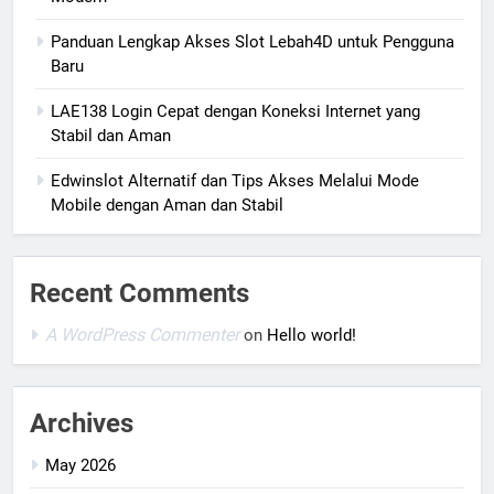
Panduan Lengkap Akses Slot Lebah4D untuk Pengguna
Baru
LAE138 Login Cepat dengan Koneksi Internet yang
Stabil dan Aman
Edwinslot Alternatif dan Tips Akses Melalui Mode
Mobile dengan Aman dan Stabil
Recent Comments
A WordPress Commenter
on
Hello world!
Archives
May 2026