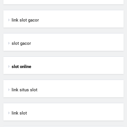
link slot gacor
slot gacor
slot online
link situs slot
link slot