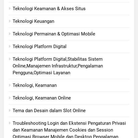
Teknologi Keamanan & Akses Situs
Teknologi Keuangan
Teknologi Permainan & Optimasi Mobile
Teknologi Platform Digital
Teknologi Platform Digital,Stabilitas Sistem
Online,Manajemen Infrastruktur,Pengalaman
Pengguna,Optimasi Layanan
Teknologi, Keamanan
Teknologi, Keamanan Online
Tema dan Desain dalam Slot Online
Troubleshooting Login dan Ekstensi Pengaturan Privasi
dan Keamanan Manajemen Cookies dan Session
Optimasi Browser Mobile dan Desktop Pengalaman