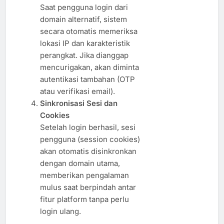
Saat pengguna login dari
domain alternatif, sistem
secara otomatis memeriksa
lokasi IP dan karakteristik
perangkat. Jika dianggap
mencurigakan, akan diminta
autentikasi tambahan (OTP
atau verifikasi email).
Sinkronisasi Sesi dan
Cookies
Setelah login berhasil, sesi
pengguna (session cookies)
akan otomatis disinkronkan
dengan domain utama,
memberikan pengalaman
mulus saat berpindah antar
fitur platform tanpa perlu
login ulang.