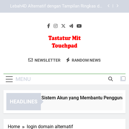
Skip
Panduan Lengkap Akses Slot Lebah4D untuk
to
Pengguna Baru
content
LAE138 Login Cepat dengan Koneksi Internet
yang Stabil dan Aman
Slot Lebah4D dan Sistem Akun yang Membantu
Pengguna Lebih Terorganisir
Lebah4D Alternatif dengan Tampilan Ringkas dan
Modern
Tastatur Mit
Dapatkan Keyboard Dengan Touchpad
Panduan Lengkap Akses Slot Lebah4D untuk
NEWSLETTER
RANDOM NEWS
Pengguna Baru
Touchpad
Yang Praktis Dari Tastatur Mit
LAE138 Login Cepat dengan Koneksi Internet
Touchpad. Solusi Ergonomis Untuk
yang Stabil dan Aman
MENU
Kenyamanan Anda.
ot Lebah4D dan Sistem Akun yang Membantu Pengguna Lebih 
HEADLINES
Months Ago
Home
login domain alternatif