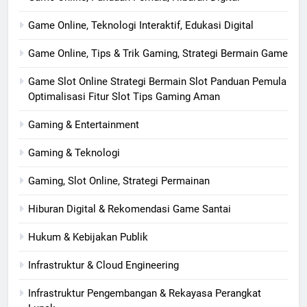
Game Online, Teknologi Interaktif, Edukasi Digital
Game Online, Tips & Trik Gaming, Strategi Bermain Game
Game Slot Online Strategi Bermain Slot Panduan Pemula
Optimalisasi Fitur Slot Tips Gaming Aman
Gaming & Entertainment
Gaming & Teknologi
Gaming, Slot Online, Strategi Permainan
Hiburan Digital & Rekomendasi Game Santai
Hukum & Kebijakan Publik
Infrastruktur & Cloud Engineering
Infrastruktur Pengembangan & Rekayasa Perangkat