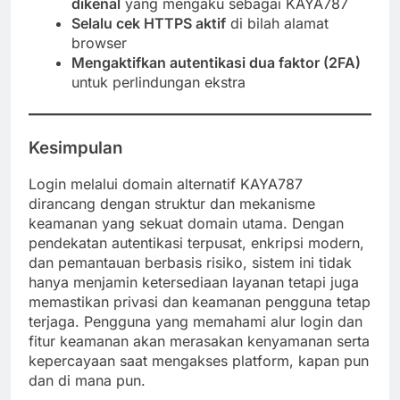
dikenal
yang mengaku sebagai KAYA787
Selalu cek HTTPS aktif
di bilah alamat
browser
Mengaktifkan autentikasi dua faktor (2FA)
untuk perlindungan ekstra
Kesimpulan
Login melalui domain alternatif KAYA787
dirancang dengan struktur dan mekanisme
keamanan yang sekuat domain utama. Dengan
pendekatan autentikasi terpusat, enkripsi modern,
dan pemantauan berbasis risiko, sistem ini tidak
hanya menjamin ketersediaan layanan tetapi juga
memastikan privasi dan keamanan pengguna tetap
terjaga. Pengguna yang memahami alur login dan
fitur keamanan akan merasakan kenyamanan serta
kepercayaan saat mengakses platform, kapan pun
dan di mana pun.