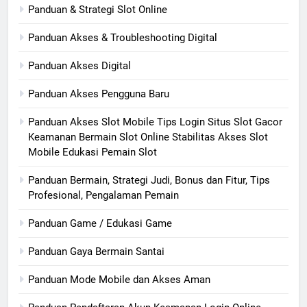
Panduan & Strategi Slot Online
Panduan Akses & Troubleshooting Digital
Panduan Akses Digital
Panduan Akses Pengguna Baru
Panduan Akses Slot Mobile Tips Login Situs Slot Gacor
Keamanan Bermain Slot Online Stabilitas Akses Slot
Mobile Edukasi Pemain Slot
Panduan Bermain, Strategi Judi, Bonus dan Fitur, Tips
Profesional, Pengalaman Pemain
Panduan Game / Edukasi Game
Panduan Gaya Bermain Santai
Panduan Mode Mobile dan Akses Aman