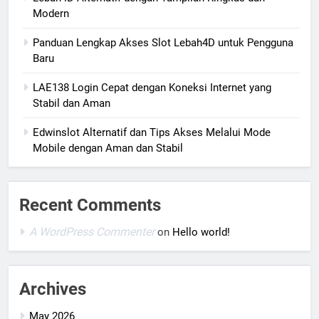
Modern
Panduan Lengkap Akses Slot Lebah4D untuk Pengguna
Baru
LAE138 Login Cepat dengan Koneksi Internet yang
Stabil dan Aman
Edwinslot Alternatif dan Tips Akses Melalui Mode
Mobile dengan Aman dan Stabil
Recent Comments
A WordPress Commenter
on
Hello world!
Archives
May 2026