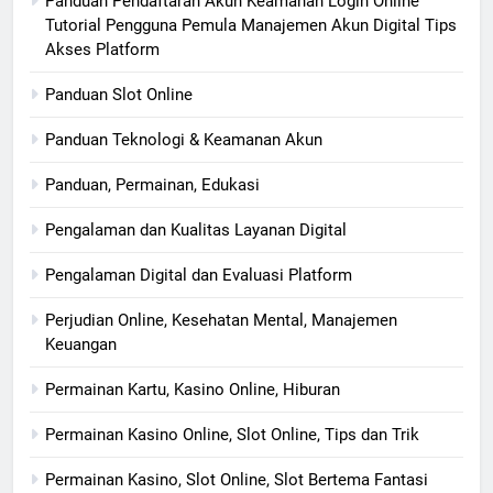
Panduan Pendaftaran Akun Keamanan Login Online
Tutorial Pengguna Pemula Manajemen Akun Digital Tips
Akses Platform
Panduan Slot Online
Panduan Teknologi & Keamanan Akun
Panduan, Permainan, Edukasi
Pengalaman dan Kualitas Layanan Digital
Pengalaman Digital dan Evaluasi Platform
Perjudian Online, Kesehatan Mental, Manajemen
Keuangan
Permainan Kartu, Kasino Online, Hiburan
Permainan Kasino Online, Slot Online, Tips dan Trik
Permainan Kasino, Slot Online, Slot Bertema Fantasi