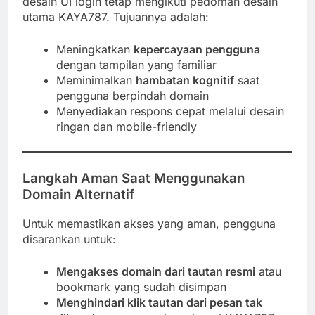
desain UI login tetap mengikuti pedoman desain
utama KAYA787. Tujuannya adalah:
Meningkatkan
kepercayaan pengguna
dengan tampilan yang familiar
Meminimalkan
hambatan kognitif
saat
pengguna berpindah domain
Menyediakan respons cepat melalui desain
ringan dan mobile-friendly
Langkah Aman Saat Menggunakan
Domain Alternatif
Untuk memastikan akses yang aman, pengguna
disarankan untuk:
Mengakses domain dari tautan resmi
atau
bookmark yang sudah disimpan
Menghindari klik tautan dari pesan tak