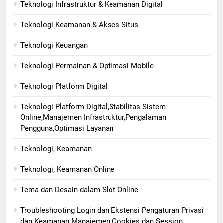
Teknologi Infrastruktur & Keamanan Digital
Teknologi Keamanan & Akses Situs
Teknologi Keuangan
Teknologi Permainan & Optimasi Mobile
Teknologi Platform Digital
Teknologi Platform Digital,Stabilitas Sistem
Online,Manajemen Infrastruktur,Pengalaman
Pengguna,Optimasi Layanan
Teknologi, Keamanan
Teknologi, Keamanan Online
Tema dan Desain dalam Slot Online
Troubleshooting Login dan Ekstensi Pengaturan Privasi
dan Keamanan Manajemen Cookies dan Session