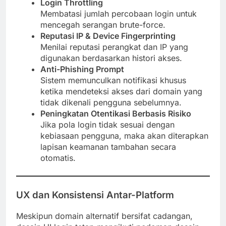
Login Throttling
Membatasi jumlah percobaan login untuk
mencegah serangan brute-force.
Reputasi IP & Device Fingerprinting
Menilai reputasi perangkat dan IP yang
digunakan berdasarkan histori akses.
Anti-Phishing Prompt
Sistem memunculkan notifikasi khusus
ketika mendeteksi akses dari domain yang
tidak dikenali pengguna sebelumnya.
Peningkatan Otentikasi Berbasis Risiko
Jika pola login tidak sesuai dengan
kebiasaan pengguna, maka akan diterapkan
lapisan keamanan tambahan secara
otomatis.
UX dan Konsistensi Antar-Platform
Meskipun domain alternatif bersifat cadangan,