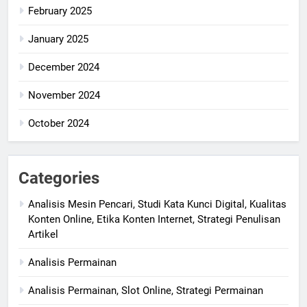
February 2025
January 2025
December 2024
November 2024
October 2024
Categories
Analisis Mesin Pencari, Studi Kata Kunci Digital, Kualitas
Konten Online, Etika Konten Internet, Strategi Penulisan
Artikel
Analisis Permainan
Analisis Permainan, Slot Online, Strategi Permainan