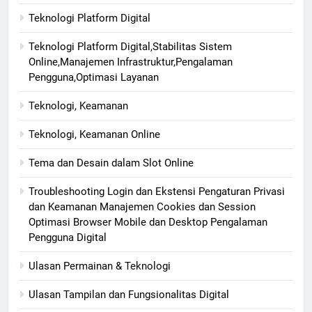
Teknologi Platform Digital
Teknologi Platform Digital,Stabilitas Sistem
Online,Manajemen Infrastruktur,Pengalaman
Pengguna,Optimasi Layanan
Teknologi, Keamanan
Teknologi, Keamanan Online
Tema dan Desain dalam Slot Online
Troubleshooting Login dan Ekstensi Pengaturan Privasi
dan Keamanan Manajemen Cookies dan Session
Optimasi Browser Mobile dan Desktop Pengalaman
Pengguna Digital
Ulasan Permainan & Teknologi
Ulasan Tampilan dan Fungsionalitas Digital