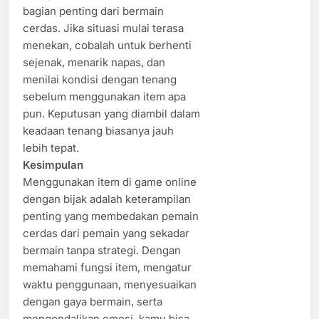
bagian penting dari bermain
cerdas. Jika situasi mulai terasa
menekan, cobalah untuk berhenti
sejenak, menarik napas, dan
menilai kondisi dengan tenang
sebelum menggunakan item apa
pun. Keputusan yang diambil dalam
keadaan tenang biasanya jauh
lebih tepat.
Kesimpulan
Menggunakan item di game online
dengan bijak adalah keterampilan
penting yang membedakan pemain
cerdas dari pemain yang sekadar
bermain tanpa strategi. Dengan
memahami fungsi item, mengatur
waktu penggunaan, menyesuaikan
dengan gaya bermain, serta
mengendalikan emosi, kamu bisa