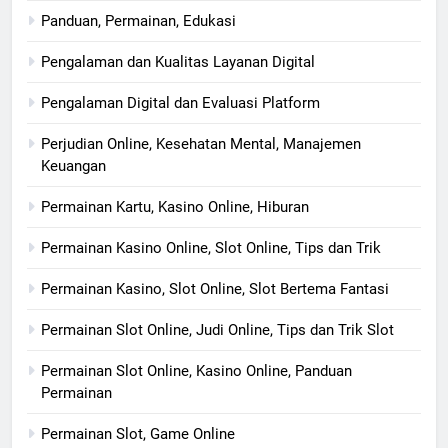
Panduan, Permainan, Edukasi
Pengalaman dan Kualitas Layanan Digital
Pengalaman Digital dan Evaluasi Platform
Perjudian Online, Kesehatan Mental, Manajemen
Keuangan
Permainan Kartu, Kasino Online, Hiburan
Permainan Kasino Online, Slot Online, Tips dan Trik
Permainan Kasino, Slot Online, Slot Bertema Fantasi
Permainan Slot Online, Judi Online, Tips dan Trik Slot
Permainan Slot Online, Kasino Online, Panduan
Permainan
Permainan Slot, Game Online