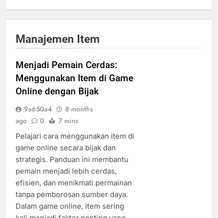
Manajemen Item
Menjadi Pemain Cerdas:
Menggunakan Item di Game
Online dengan Bijak
9a650a4
8 months
ago
0
7 mins
Pelajari cara menggunakan item di
game online secara bijak dan
strategis. Panduan ini membantu
pemain menjadi lebih cerdas,
efisien, dan menikmati permainan
tanpa pemborosan sumber daya.
Dalam game online, item sering
kali menjadi faktor penting yang