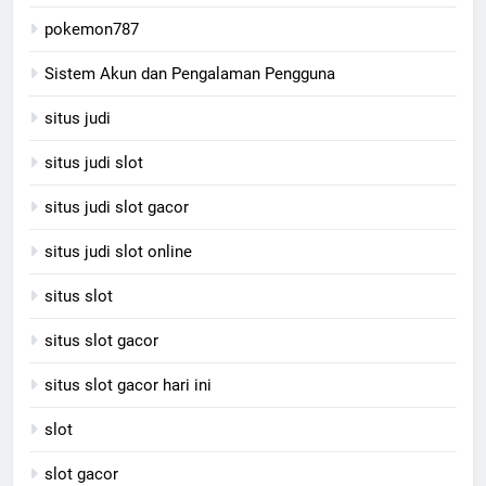
pokemon787
Sistem Akun dan Pengalaman Pengguna
situs judi
situs judi slot
situs judi slot gacor
situs judi slot online
situs slot
situs slot gacor
situs slot gacor hari ini
slot
slot gacor