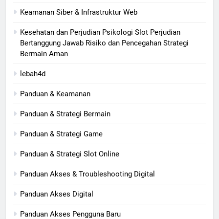
Keamanan Siber & Infrastruktur Web
Kesehatan dan Perjudian Psikologi Slot Perjudian
Bertanggung Jawab Risiko dan Pencegahan Strategi
Bermain Aman
lebah4d
Panduan & Keamanan
Panduan & Strategi Bermain
Panduan & Strategi Game
Panduan & Strategi Slot Online
Panduan Akses & Troubleshooting Digital
Panduan Akses Digital
Panduan Akses Pengguna Baru