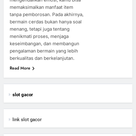
memaksimalkan manfaat item
tanpa pemborosan. Pada akhirnya,
bermain cerdas bukan hanya soal
menang, tetapi juga tentang
menikmati proses, menjaga
keseimbangan, dan membangun
pengalaman bermain yang lebih
berkualitas dan berkelanjutan.
Read More
slot gacor
link slot gacor