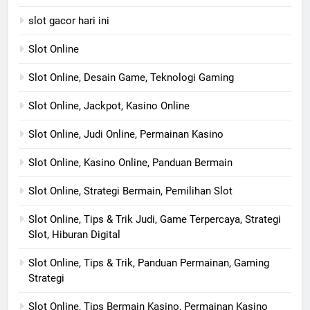
slot gacor hari ini
Slot Online
Slot Online, Desain Game, Teknologi Gaming
Slot Online, Jackpot, Kasino Online
Slot Online, Judi Online, Permainan Kasino
Slot Online, Kasino Online, Panduan Bermain
Slot Online, Strategi Bermain, Pemilihan Slot
Slot Online, Tips & Trik Judi, Game Terpercaya, Strategi
Slot, Hiburan Digital
Slot Online, Tips & Trik, Panduan Permainan, Gaming
Strategi
Slot Online, Tips Bermain Kasino, Permainan Kasino