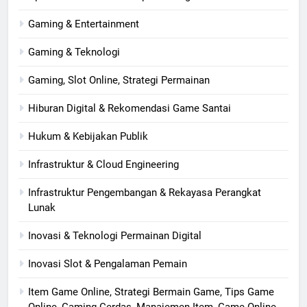
Gaming & Entertainment
Gaming & Teknologi
Gaming, Slot Online, Strategi Permainan
Hiburan Digital & Rekomendasi Game Santai
Hukum & Kebijakan Publik
Infrastruktur & Cloud Engineering
Infrastruktur Pengembangan & Rekayasa Perangkat
Lunak
Inovasi & Teknologi Permainan Digital
Inovasi Slot & Pengalaman Pemain
Item Game Online, Strategi Bermain Game, Tips Game
Online, Gaming Cerdas, Manajemen Item, Game Online