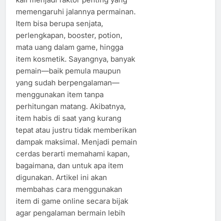
memengaruhi jalannya permainan.
Item bisa berupa senjata,
perlengkapan, booster, potion,
mata uang dalam game, hingga
item kosmetik. Sayangnya, banyak
pemain—baik pemula maupun
yang sudah berpengalaman—
menggunakan item tanpa
perhitungan matang. Akibatnya,
item habis di saat yang kurang
tepat atau justru tidak memberikan
dampak maksimal. Menjadi pemain
cerdas berarti memahami kapan,
bagaimana, dan untuk apa item
digunakan. Artikel ini akan
membahas cara menggunakan
item di game online secara bijak
agar pengalaman bermain lebih