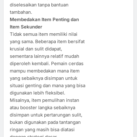
diselesaikan tanpa bantuan
tambahan.
Membedakan Item Penting dan
Item Sekunder
Tidak semua item memiliki nilai
yang sama. Beberapa item bersifat
krusial dan sulit didapat,
sementara lainnya relatif mudah
diperoleh kembali. Pemain cerdas
mampu membedakan mana item
yang sebaiknya disimpan untuk
situasi genting dan mana yang bisa
digunakan lebih fleksibel.
Misalnya, item pemulihan instan
atau booster langka sebaiknya
disimpan untuk pertarungan sulit,
bukan digunakan pada tantangan
ringan yang masih bisa diatasi
dengan strategi dasar.