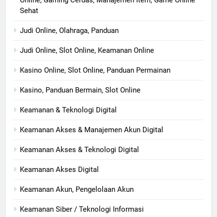
Sehat
Judi Online, Olahraga, Panduan
Judi Online, Slot Online, Keamanan Online
Kasino Online, Slot Online, Panduan Permainan
Kasino, Panduan Bermain, Slot Online
Keamanan & Teknologi Digital
Keamanan Akses & Manajemen Akun Digital
Keamanan Akses & Teknologi Digital
Keamanan Akses Digital
Keamanan Akun, Pengelolaan Akun
Keamanan Siber / Teknologi Informasi