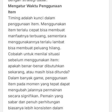
Mengatur Waktu Penggunaan
Item
Timing adalah kunci dalam
penggunaan item. Menggunakan
item terlalu cepat bisa membuat
manfaatnya terbuang, sementara
menggunakannya terlalu lambat
bisa membuat peluang hilang.
Cobalah untuk menilai situasi
sebelum menggunakan item:
apakah benar-benar dibutuhkan
sekarang, atau masih bisa ditunda?
Dalam banyak game, penggunaan
item pada momen yang tepat dapat
mengubah jalannya permainan
secara signifikan. Pemain yang
sabar dan penuh perhitungan
biasanya lebih konsisten dalam