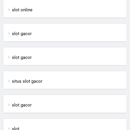
slot online
slot gacor
slot gacor
situs slot gacor
slot gacor
slot