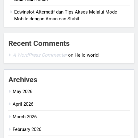
Edwinslot Alternatif dan Tips Akses Melalui Mode
Mobile dengan Aman dan Stabil
Recent Comments
A WordPress Commenter
on
Hello world!
Archives
May 2026
April 2026
March 2026
February 2026