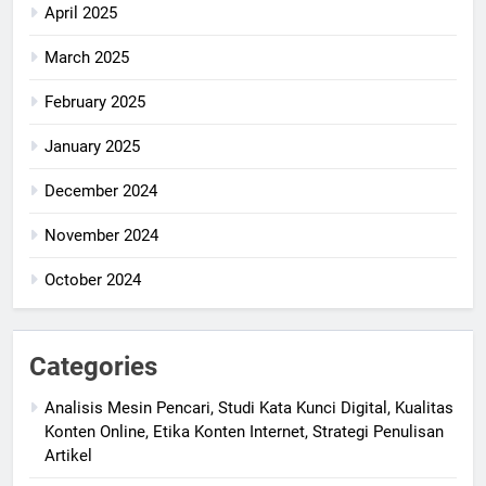
April 2025
March 2025
February 2025
January 2025
December 2024
November 2024
October 2024
Categories
Analisis Mesin Pencari, Studi Kata Kunci Digital, Kualitas
Konten Online, Etika Konten Internet, Strategi Penulisan
Artikel