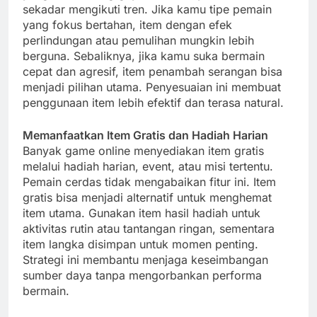
sekadar mengikuti tren. Jika kamu tipe pemain
yang fokus bertahan, item dengan efek
perlindungan atau pemulihan mungkin lebih
berguna. Sebaliknya, jika kamu suka bermain
cepat dan agresif, item penambah serangan bisa
menjadi pilihan utama. Penyesuaian ini membuat
penggunaan item lebih efektif dan terasa natural.
Memanfaatkan Item Gratis dan Hadiah Harian
Banyak game online menyediakan item gratis
melalui hadiah harian, event, atau misi tertentu.
Pemain cerdas tidak mengabaikan fitur ini. Item
gratis bisa menjadi alternatif untuk menghemat
item utama. Gunakan item hasil hadiah untuk
aktivitas rutin atau tantangan ringan, sementara
item langka disimpan untuk momen penting.
Strategi ini membantu menjaga keseimbangan
sumber daya tanpa mengorbankan performa
bermain.