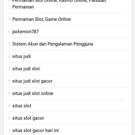
Permainan Slot Online, Kasino Online, Panduan
Permainan
Permainan Slot, Game Online
pokemon787
Sistem Akun dan Pengalaman Pengguna
situs judi
situs judi slot
situs judi slot gacor
situs judi slot online
situs slot
situs slot gacor
situs slot gacor hari ini