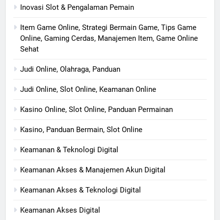
Inovasi Slot & Pengalaman Pemain
Item Game Online, Strategi Bermain Game, Tips Game
Online, Gaming Cerdas, Manajemen Item, Game Online
Sehat
Judi Online, Olahraga, Panduan
Judi Online, Slot Online, Keamanan Online
Kasino Online, Slot Online, Panduan Permainan
Kasino, Panduan Bermain, Slot Online
Keamanan & Teknologi Digital
Keamanan Akses & Manajemen Akun Digital
Keamanan Akses & Teknologi Digital
Keamanan Akses Digital