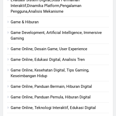
Interaktif,Dinamika Platform,Pengalaman
Pengguna,Analisis Mekanisme
Game & Hiburan
Game Development, Artificial Intelligence, Immersive
Gaming
Game Online, Desain Game, User Experience
Game Online, Edukasi Digital, Analisis Tren
Game Online, Kesehatan Digital, Tips Gaming,
Keseimbangan Hidup
Game Online, Panduan Bermain, Hiburan Digital
Game Online, Panduan Pemula, Hiburan Digital
Game Online, Teknologi Interaktif, Edukasi Digital