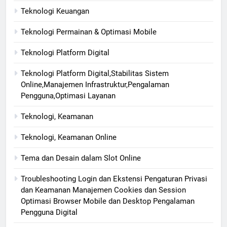
Teknologi Keuangan
Teknologi Permainan & Optimasi Mobile
Teknologi Platform Digital
Teknologi Platform Digital,Stabilitas Sistem
Online,Manajemen Infrastruktur,Pengalaman
Pengguna,Optimasi Layanan
Teknologi, Keamanan
Teknologi, Keamanan Online
Tema dan Desain dalam Slot Online
Troubleshooting Login dan Ekstensi Pengaturan Privasi
dan Keamanan Manajemen Cookies dan Session
Optimasi Browser Mobile dan Desktop Pengalaman
Pengguna Digital