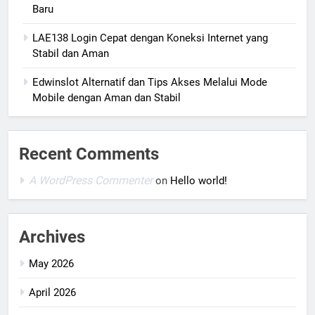
Baru
LAE138 Login Cepat dengan Koneksi Internet yang
Stabil dan Aman
Edwinslot Alternatif dan Tips Akses Melalui Mode
Mobile dengan Aman dan Stabil
Recent Comments
A WordPress Commenter
on
Hello world!
Archives
May 2026
April 2026