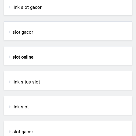
link slot gacor
slot gacor
slot online
link situs slot
link slot
slot gacor