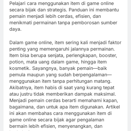
Pelajari cara menggunakan item di game online
secara bijak dan strategis. Panduan ini membantu
pemain menjadi lebih cerdas, efisien, dan
menikmati permainan tanpa pemborosan sumber
daya.
Dalam game online, item sering kali menjadi faktor
penting yang memengaruhi jalannya permainan.
Item bisa berupa senjata, perlengkapan, booster,
potion, mata uang dalam game, hingga item
kosmetik. Sayangnya, banyak pemain—baik
pemula maupun yang sudah berpengalaman—
menggunakan item tanpa perhitungan matang.
Akibatnya, item habis di saat yang kurang tepat
atau justru tidak memberikan dampak maksimal.
Menjadi pemain cerdas berarti memahami kapan,
bagaimana, dan untuk apa item digunakan. Artikel
ini akan membahas cara menggunakan item di
game online secara bijak agar pengalaman
bermain lebih efisien, menyenangkan, dan