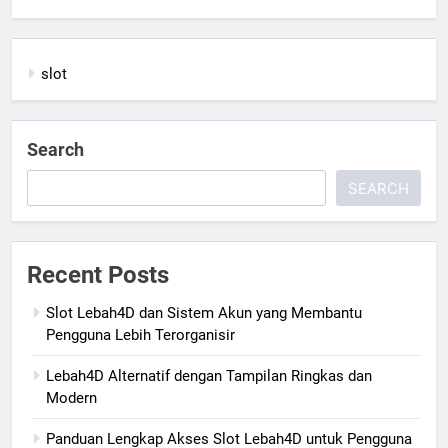
slot
Search
SEARCH
Recent Posts
Slot Lebah4D dan Sistem Akun yang Membantu
Pengguna Lebih Terorganisir
Lebah4D Alternatif dengan Tampilan Ringkas dan
Modern
Panduan Lengkap Akses Slot Lebah4D untuk Pengguna