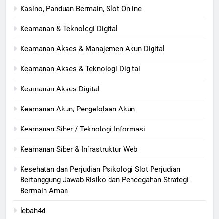
Kasino, Panduan Bermain, Slot Online
Keamanan & Teknologi Digital
Keamanan Akses & Manajemen Akun Digital
Keamanan Akses & Teknologi Digital
Keamanan Akses Digital
Keamanan Akun, Pengelolaan Akun
Keamanan Siber / Teknologi Informasi
Keamanan Siber & Infrastruktur Web
Kesehatan dan Perjudian Psikologi Slot Perjudian
Bertanggung Jawab Risiko dan Pencegahan Strategi
Bermain Aman
lebah4d