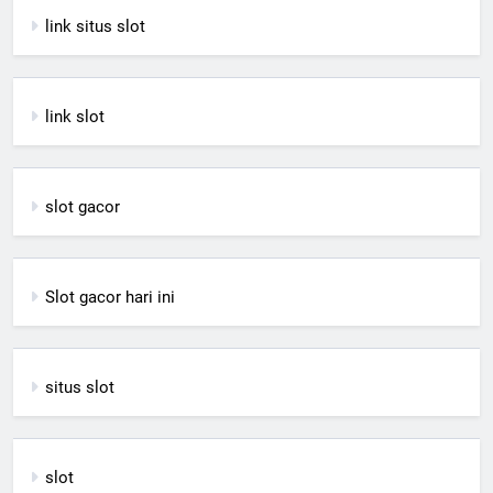
link situs slot
link slot
slot gacor
Slot gacor hari ini
situs slot
slot