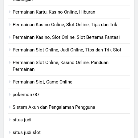
Permainan Kartu, Kasino Online, Hiburan
Permainan Kasino Online, Slot Online, Tips dan Trik
Permainan Kasino, Slot Online, Slot Bertema Fantasi
Permainan Slot Online, Judi Online, Tips dan Trik Slot
Permainan Slot Online, Kasino Online, Panduan
Permainan
Permainan Slot, Game Online
pokemon787
Sistem Akun dan Pengalaman Pengguna
situs judi
situs judi slot