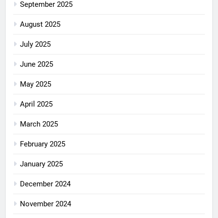
September 2025
August 2025
July 2025
June 2025
May 2025
April 2025
March 2025
February 2025
January 2025
December 2024
November 2024