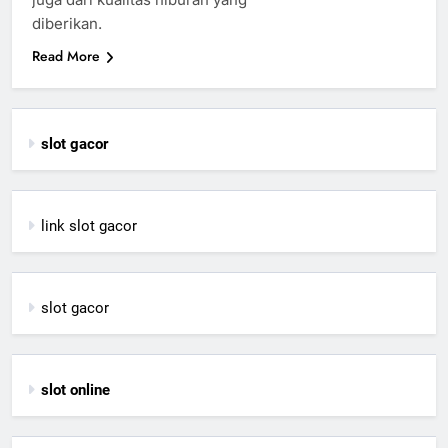
diberikan.
Read More
slot gacor
link slot gacor
slot gacor
slot online