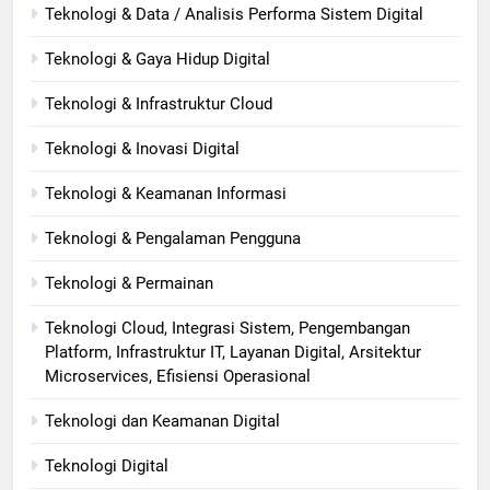
Teknologi & Data / Analisis Performa Sistem Digital
Teknologi & Gaya Hidup Digital
Teknologi & Infrastruktur Cloud
Teknologi & Inovasi Digital
Teknologi & Keamanan Informasi
Teknologi & Pengalaman Pengguna
Teknologi & Permainan
Teknologi Cloud, Integrasi Sistem, Pengembangan
Platform, Infrastruktur IT, Layanan Digital, Arsitektur
Microservices, Efisiensi Operasional
Teknologi dan Keamanan Digital
Teknologi Digital