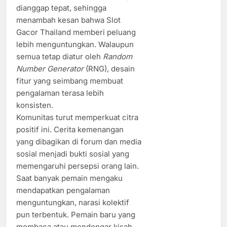
dianggap tepat, sehingga
menambah kesan bahwa Slot
Gacor Thailand memberi peluang
lebih menguntungkan. Walaupun
semua tetap diatur oleh
Random
Number Generator
(RNG), desain
fitur yang seimbang membuat
pengalaman terasa lebih
konsisten.
Komunitas turut memperkuat citra
positif ini. Cerita kemenangan
yang dibagikan di forum dan media
sosial menjadi bukti sosial yang
memengaruhi persepsi orang lain.
Saat banyak pemain mengaku
mendapatkan pengalaman
menguntungkan, narasi kolektif
pun terbentuk. Pemain baru yang
membaca atau mendengar kisah