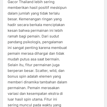
Gacor Thailand lebih sering
memberikan hasil positif meskipun
dalam jumlah yang tidak terlalu
besar. Kemenangan ringan yang
hadir secara berkala menciptakan
kesan bahwa permainan ini lebih
ramah bagi pemain. Dari sudut
pandang psikologis, pengalaman
ini sangat penting karena membuat
pemain merasa dihargai dan tidak
mudah putus asa saat bermain.
Selain itu, fitur permainan juga
berperan besar. Scatter, wild, dan
bonus spin adalah elemen yang
memberi dinamika tambahan dalam
permainan. Pemain merasakan
variasi dan kesempatan ekstra di
luar hasil spin utama. Fitur ini
sering muncul pada waktu yang