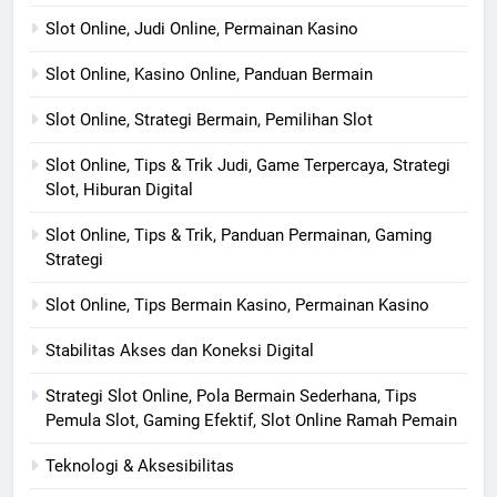
Slot Online, Judi Online, Permainan Kasino
Slot Online, Kasino Online, Panduan Bermain
Slot Online, Strategi Bermain, Pemilihan Slot
Slot Online, Tips & Trik Judi, Game Terpercaya, Strategi
Slot, Hiburan Digital
Slot Online, Tips & Trik, Panduan Permainan, Gaming
Strategi
Slot Online, Tips Bermain Kasino, Permainan Kasino
Stabilitas Akses dan Koneksi Digital
Strategi Slot Online, Pola Bermain Sederhana, Tips
Pemula Slot, Gaming Efektif, Slot Online Ramah Pemain
Teknologi & Aksesibilitas