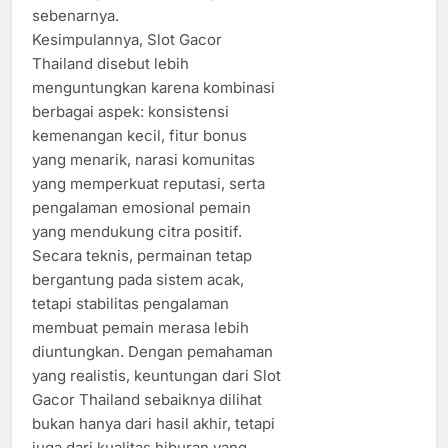
sebenarnya.
Kesimpulannya, Slot Gacor
Thailand disebut lebih
menguntungkan karena kombinasi
berbagai aspek: konsistensi
kemenangan kecil, fitur bonus
yang menarik, narasi komunitas
yang memperkuat reputasi, serta
pengalaman emosional pemain
yang mendukung citra positif.
Secara teknis, permainan tetap
bergantung pada sistem acak,
tetapi stabilitas pengalaman
membuat pemain merasa lebih
diuntungkan. Dengan pemahaman
yang realistis, keuntungan dari Slot
Gacor Thailand sebaiknya dilihat
bukan hanya dari hasil akhir, tetapi
juga dari kualitas hiburan yang