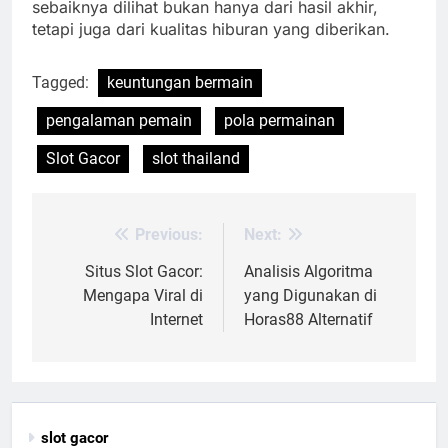
sebaiknya dilihat bukan hanya dari hasil akhir,
tetapi juga dari kualitas hiburan yang diberikan.
Tagged:
keuntungan bermain
pengalaman pemain
pola permainan
Slot Gacor
slot thailand
Previous:
Next:
Post
navigation
Situs Slot Gacor:
Analisis Algoritma
Mengapa Viral di
yang Digunakan di
Internet
Horas88 Alternatif
slot gacor