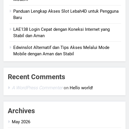
Panduan Lengkap Akses Slot Lebah4D untuk Pengguna
Baru
LAE138 Login Cepat dengan Koneksi Internet yang
Stabil dan Aman
Edwinslot Alternatif dan Tips Akses Melalui Mode
Mobile dengan Aman dan Stabil
Recent Comments
A WordPress Commenter
on
Hello world!
Archives
May 2026