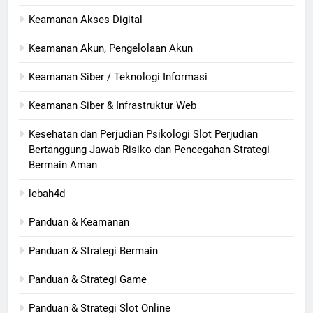
Keamanan Akses Digital
Keamanan Akun, Pengelolaan Akun
Keamanan Siber / Teknologi Informasi
Keamanan Siber & Infrastruktur Web
Kesehatan dan Perjudian Psikologi Slot Perjudian
Bertanggung Jawab Risiko dan Pencegahan Strategi
Bermain Aman
lebah4d
Panduan & Keamanan
Panduan & Strategi Bermain
Panduan & Strategi Game
Panduan & Strategi Slot Online