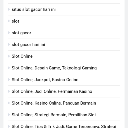
situs slot gacor hari ini
slot
slot gacor
slot gacor hari ini
Slot Online
Slot Online, Desain Game, Teknologi Gaming
Slot Online, Jackpot, Kasino Online
Slot Online, Judi Online, Permainan Kasino
Slot Online, Kasino Online, Panduan Bermain
Slot Online, Strategi Bermain, Pemilihan Slot
Slot Online, Tips & Trik Judi, Game Terpercaya, Strategi