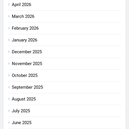
April 2026
March 2026
February 2026
January 2026
December 2025
November 2025
October 2025
September 2025
August 2025
July 2025
June 2025