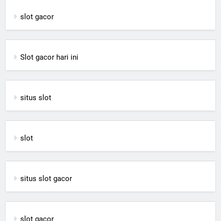
slot gacor
Slot gacor hari ini
situs slot
slot
situs slot gacor
slot gacor