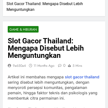
Slot Gacor Thailand: Mengapa Disebut Lebih
Menguntungkan
GAME & HIBURAN
Slot Gacor Thailand:
Mengapa Disebut Lebih
Menguntungkan
0
9a650a4
11 Months Ago
5 Mins
Artikel ini membahas mengapa
slot gacor thailand
sering disebut lebih menguntungkan, dengan
menyoroti persepsi komunitas, pengalaman
pemain, hingga faktor teknis dan psikologis yang
membentuk citra permainan ini.