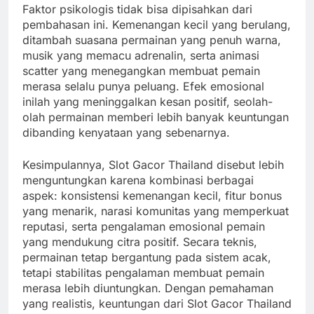
Faktor psikologis tidak bisa dipisahkan dari
pembahasan ini. Kemenangan kecil yang berulang,
ditambah suasana permainan yang penuh warna,
musik yang memacu adrenalin, serta animasi
scatter yang menegangkan membuat pemain
merasa selalu punya peluang. Efek emosional
inilah yang meninggalkan kesan positif, seolah-
olah permainan memberi lebih banyak keuntungan
dibanding kenyataan yang sebenarnya.
Kesimpulannya, Slot Gacor Thailand disebut lebih
menguntungkan karena kombinasi berbagai
aspek: konsistensi kemenangan kecil, fitur bonus
yang menarik, narasi komunitas yang memperkuat
reputasi, serta pengalaman emosional pemain
yang mendukung citra positif. Secara teknis,
permainan tetap bergantung pada sistem acak,
tetapi stabilitas pengalaman membuat pemain
merasa lebih diuntungkan. Dengan pemahaman
yang realistis, keuntungan dari Slot Gacor Thailand