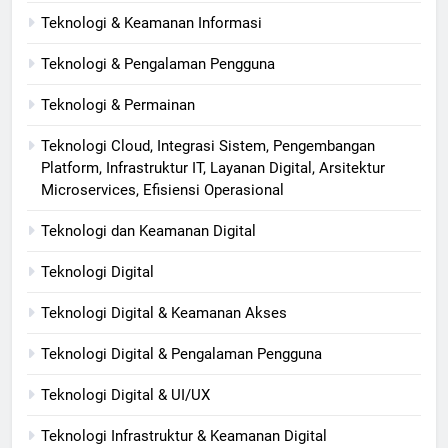
Teknologi & Keamanan Informasi
Teknologi & Pengalaman Pengguna
Teknologi & Permainan
Teknologi Cloud, Integrasi Sistem, Pengembangan
Platform, Infrastruktur IT, Layanan Digital, Arsitektur
Microservices, Efisiensi Operasional
Teknologi dan Keamanan Digital
Teknologi Digital
Teknologi Digital & Keamanan Akses
Teknologi Digital & Pengalaman Pengguna
Teknologi Digital & UI/UX
Teknologi Infrastruktur & Keamanan Digital