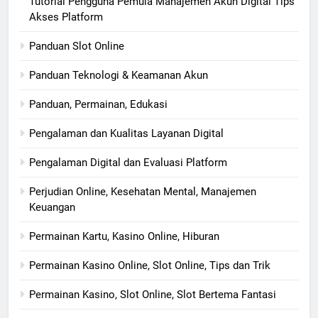
Tutorial Pengguna Pemula Manajemen Akun Digital Tips
Akses Platform
Panduan Slot Online
Panduan Teknologi & Keamanan Akun
Panduan, Permainan, Edukasi
Pengalaman dan Kualitas Layanan Digital
Pengalaman Digital dan Evaluasi Platform
Perjudian Online, Kesehatan Mental, Manajemen
Keuangan
Permainan Kartu, Kasino Online, Hiburan
Permainan Kasino Online, Slot Online, Tips dan Trik
Permainan Kasino, Slot Online, Slot Bertema Fantasi