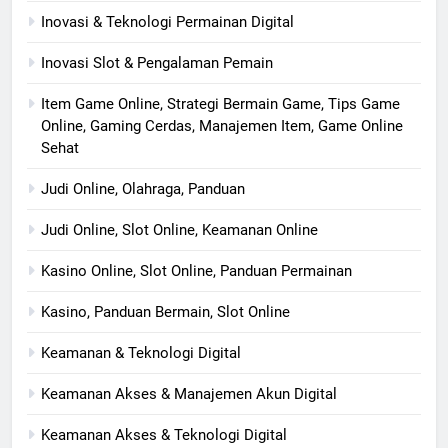
Inovasi & Teknologi Permainan Digital
Inovasi Slot & Pengalaman Pemain
Item Game Online, Strategi Bermain Game, Tips Game
Online, Gaming Cerdas, Manajemen Item, Game Online
Sehat
Judi Online, Olahraga, Panduan
Judi Online, Slot Online, Keamanan Online
Kasino Online, Slot Online, Panduan Permainan
Kasino, Panduan Bermain, Slot Online
Keamanan & Teknologi Digital
Keamanan Akses & Manajemen Akun Digital
Keamanan Akses & Teknologi Digital