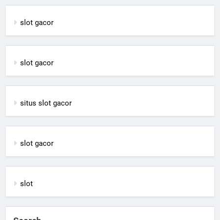
slot gacor
slot gacor
situs slot gacor
slot gacor
slot