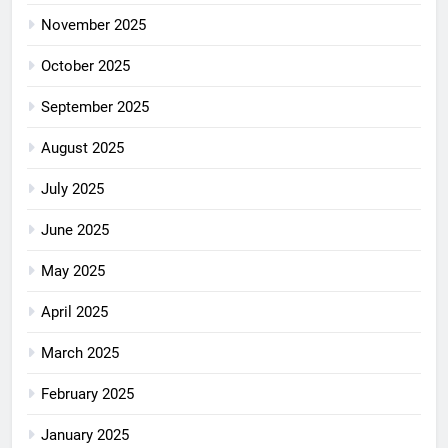
November 2025
October 2025
September 2025
August 2025
July 2025
June 2025
May 2025
April 2025
March 2025
February 2025
January 2025