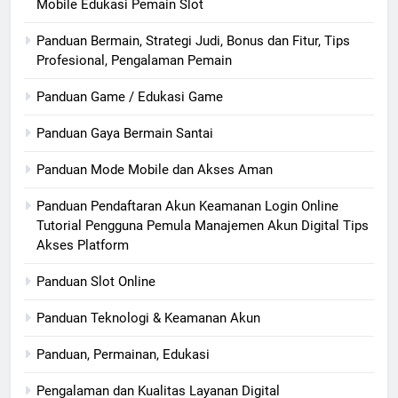
Mobile Edukasi Pemain Slot
Panduan Bermain, Strategi Judi, Bonus dan Fitur, Tips
Profesional, Pengalaman Pemain
Panduan Game / Edukasi Game
Panduan Gaya Bermain Santai
Panduan Mode Mobile dan Akses Aman
Panduan Pendaftaran Akun Keamanan Login Online
Tutorial Pengguna Pemula Manajemen Akun Digital Tips
Akses Platform
Panduan Slot Online
Panduan Teknologi & Keamanan Akun
Panduan, Permainan, Edukasi
Pengalaman dan Kualitas Layanan Digital