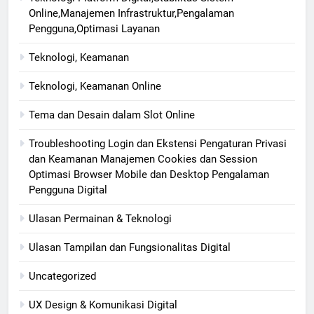
Online,Manajemen Infrastruktur,Pengalaman
Pengguna,Optimasi Layanan
Teknologi, Keamanan
Teknologi, Keamanan Online
Tema dan Desain dalam Slot Online
Troubleshooting Login dan Ekstensi Pengaturan Privasi
dan Keamanan Manajemen Cookies dan Session
Optimasi Browser Mobile dan Desktop Pengalaman
Pengguna Digital
Ulasan Permainan & Teknologi
Ulasan Tampilan dan Fungsionalitas Digital
Uncategorized
UX Design & Komunikasi Digital