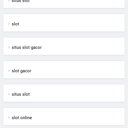
situs slot
slot
situs slot gacor
slot gacor
situs slot
slot online