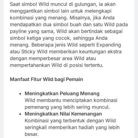
Saat simbol Wild muncul di gulungan, ia akan
menggantikan simbol lain untuk melengkapi
kombinasi yang menang. Misalnya, jika Anda
mendapatkan dua simbol buah dan satu Wild pada
payline yang sama, Wild akan bertindak sebagai
simbol ketiga yang cocok, sehingga Anda
menang. Beberapa jenis Wild seperti Expanding
atau Sticky Wild memberikan keuntungan ekstra
dengan memperbesar area Wild atau
mempertahankan Wild di posisi tertentu.
Manfaat Fitur Wild bagi Pemain
Meningkatkan Peluang Menang
Wild membantu menciptakan kombinasi
pemenang yang lebih sering muncul.
Meningkatkan Nilai Kemenangan
Kombinasi yang terbentuk dengan Wild
seringkali memberikan hadiah yang lebih
besar.