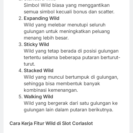
Simbol Wild biasa yang menggantikan
semua simbol kecuali bonus dan scatter.
Expanding Wild
Wild yang melebar menutupi seluruh
gulungan untuk meningkatkan peluang
menang lebih besar.
Sticky Wild
Wild yang tetap berada di posisi gulungan
tertentu selama beberapa putaran berturut-
turut.
Stacked Wild
Wild yang muncul bertumpuk di gulungan,
sehingga bisa membentuk banyak
kombinasi kemenangan.
Walking Wild
Wild yang bergerak dari satu gulungan ke
gulungan lain dalam putaran berikutnya.
Cara Kerja Fitur Wild di Slot Corlaslot