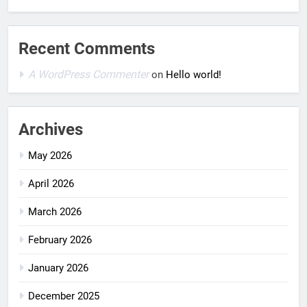
Recent Comments
A WordPress Commenter
on
Hello world!
Archives
May 2026
April 2026
March 2026
February 2026
January 2026
December 2025